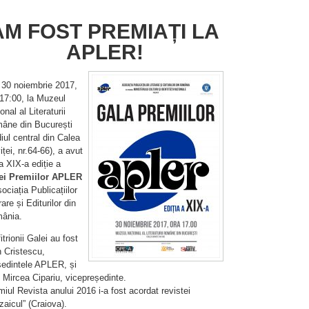
AM FOST PREMIAȚI LA
APLER!
, 30 noiembrie 2017,
 17:00, la Muzeul
onal al Literaturii
âne din București
iul central din Calea
iței, nr.64-66), a avut
a XIX-a ediție a
ei Premiilor APLER
ociația Publicațiilor
rare și Editurilor din
ânia.
trionii Galei au fost
n Cristescu,
ședintele APLER, și
 Mircea Cipariu, vicepreședinte.
iul Revista anului 2016 i-a fost acordat revistei
aicul” (Craiova).