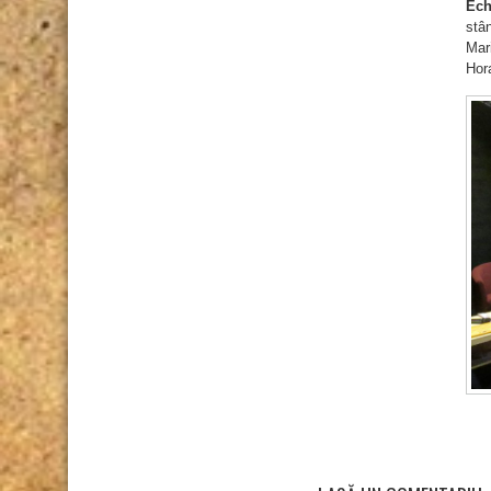
Ech
stân
Mari
Hor