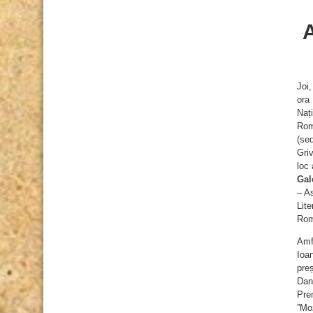
Joi
ora
Nați
Rom
(sed
Griv
loc 
Gal
– As
Lite
Rom
Amfi
Ioa
pre
Dan
Prem
”Moz