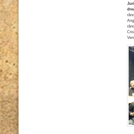
Jur
dre
rând
Ang
rân
Cri
Ver