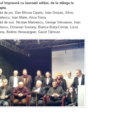
iul împreună cu laureații ediției, de la stânga la
apta
,
ul de jos: Dan Mircea Cipariu, Ioan Groșan, Silviu
elescu, Ioan Matei, Anca Toma
dul de sus: Nicolae Marinescu, George Volceanov, Ioan
stescu, Octavian Soviany, Bianca Burța-Cernat, Lucia
ona, Bedros Horasangian, Gavril Țărmure