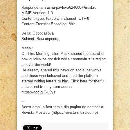
Răspunde la: sasha-pavlova624608@mail.ru
MIME-Version: 1.0
Content-Type: text/plain; charset=UTF-8
Content-Transfer-Encoding: 8bit
De la: OppocaTova
Subiect: Вам перевод
Mesaj:
On This Morning, Elon Musk shared the secret of
how quickly he got rich while coronavirus is raging
all over the world!
He already shared this news on social networks
and those who believed and tried the platform
started writing letters to him. Click here for the full
article and free system access!
https://gcc.gl/6U5ys
–
Acest email a fost trimis din pagina de contact a
Revista Mozaicul (https://revista-mozaicul.ro)