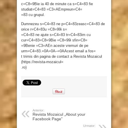
c=C8=9Bie ia 40 de minute ca s=C4=83 fie
studiat=C4=83 =C3=AEmpreun=C4=
=83 cu grupul.
Dumnezeu s=C4=83 ne p=C4=83zeasc=C4=83 de
orice r=C4=83u =C8=99i s=
=C4=83 ne ajute s=C4=83 tr=C4=83im cu
cur=C4=83=C8=9Bie =C8=99i sfin=C8=
=9Benie =C3=AEn aceste vremuri de pe
urm=C4=83.=0A=0A–=0AAcest email a fos=
t trimis din pagina de contact a Revista Mozaicul
(https://revista-mozaicul=
.ro)
Anterior:
Revista Mozaicul „About your
Facebook Page”
Urmator: