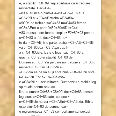
e, a stabilit =C8=99i legi spirituale care trebuiesc
respectate. Dac=C4=
=83 ai arunca o piatr=C4=83 =C3=AEn sus
=C8=99i ai =C3=AEntreba =E2=80=
=9CDe ce trebuie s=C4=83 m=C4=83 feresc
=C3=AEntr-o parte?=E2=80=9D r=C4=
=83spunsul este foarte simplu =E2=80=93 pentru
c=C4=83 altfel, dac=C4=83 nu=
te dai =C3=AEntr-o parte, piatra =C3=AE=C8=9Bi
va c=C4=83dea =C3=AEn cap l=
a c=C4=83dere. Este o lege fizic=C4=83 a
gravita=C8=9Biei stabilit=C4=83 de=
Dumnezeu =C8=99i pe care noi trebuie s=C4=83 o
respect=C4=83m =C8=99i a=
=C8=99a ea ne va sluji spre bine =C8=99i nu spre
r=C4=83u. Tot a=C8=99a est=
e =C8=99i cu sexualitatea. Dumnezeu a stabilit legi
spirituale pentru sexua=
litatea uman=C4=83 =C8=99i dac=C4=83 aceste
legi sunt c=C4=83lcate, conseci=
n=C8=9Bele nu vor =C3=AEnt=C3=A2rzia. Biblia
este plin=C4=83 de porunci car=
e reglementeaz=C4=83 comportamentul sexual