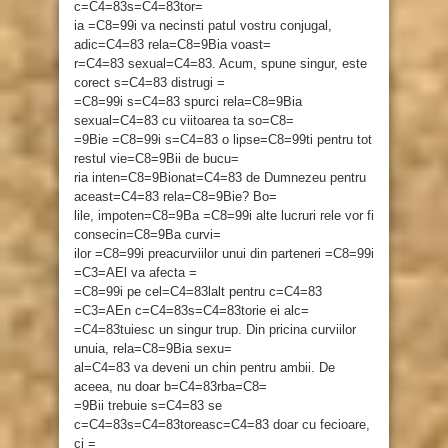
c=C4=83s=C4=83tor=
ia =C8=99i va necinsti patul vostru conjugal,
adic=C4=83 rela=C8=9Bia voast=
r=C4=83 sexual=C4=83. Acum, spune singur, este
corect s=C4=83 distrugi =
=C8=99i s=C4=83 spurci rela=C8=9Bia
sexual=C4=83 cu viitoarea ta so=C8=
=9Bie =C8=99i s=C4=83 o lipse=C8=99ti pentru tot
restul vie=C8=9Bii de bucu=
ria inten=C8=9Bionat=C4=83 de Dumnezeu pentru
aceast=C4=83 rela=C8=9Bie? Bo=
lile, impoten=C8=9Ba =C8=99i alte lucruri rele vor fi
consecin=C8=9Ba curvi=
ilor =C8=99i preacurviilor unui din parteneri =C8=99i
=C3=AEl va afecta =
=C8=99i pe cel=C4=83lalt pentru c=C4=83
=C3=AEn c=C4=83s=C4=83torie ei alc=
=C4=83tuiesc un singur trup. Din pricina curviilor
unuia, rela=C8=9Bia sexu=
al=C4=83 va deveni un chin pentru ambii. De
aceea, nu doar b=C4=83rba=C8=
=9Bii trebuie s=C4=83 se
c=C4=83s=C4=83toreasc=C4=83 doar cu fecioare,
ci =