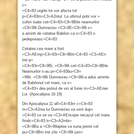
c=
=C4=83 urgiile lor vor afecta tot
p=C4=83m=C3=A2ntul. La ultimul potir vor =
suferi toate cet=C4=83=C8=9Bile neamurilor
=C8=99i Dumnezeu =C3=8E=C8=99i v=
a aminti de cetatea Babilon ca s=C4=83 o
pedepseasc=C4=83:
Cetatea cea mare a fost
=C3=AEmp=C4=83r=C8=9Bit=C4=83 =C3=AEn
trei p=
=C4=83r=C8=9Bi, =C8=99i cet=C4=83=C8=9Bile
Neamurilor s-au pr=C4=83bu=C8=
=99it. =C8=98i Dumnezeu =C8=98i-a adus aminte
de Babilonul cel mare, ca s=
=C4=83-i dea potirul de vin al furiei m=C3=AEniei
Lui. (Apocalipsa 16:19)
Din Apocalipsa 11 afl=C4=83m c=C4=83
m=C3=A2nia lui Dumnezeu va veni dup=
=C4=83 ce se va =C3=AEncepe necazul cel mare,
fiindc=C4=83 tr=C3=A2mbi=
=C8=9Ba a =C8=99aptea va suna peste cel
pu=C8=9Bin trei zile =C8=99i jum=