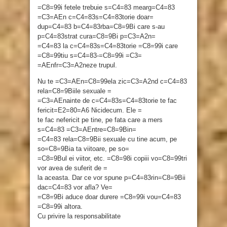
=C8=99i fetele trebuie s=C4=83 mearg=C4=83
=C3=AEn c=C4=83s=C4=83torie doar=
dup=C4=83 b=C4=83rba=C8=9Bi care s-au
p=C4=83strat cura=C8=9Bi p=C3=A2n=
=C4=83 la c=C4=83s=C4=83torie =C8=99i care
=C8=99tiu s=C4=83-=C8=99i =C3=
=AEnfr=C3=A2neze trupul.
Nu te =C3=AEn=C8=99ela zic=C3=A2nd c=C4=83
rela=C8=9Biile sexuale =
=C3=AEnainte de c=C4=83s=C4=83torie te fac
fericit=E2=80=A6 Nicidecum. Ele =
te fac nefericit pe tine, pe fata care a mers
s=C4=83 =C3=AEntre=C8=9Bin=
=C4=83 rela=C8=9Bii sexuale cu tine acum, pe
so=C8=9Bia ta viitoare, pe so=
=C8=9Bul ei viitor, etc. =C8=98i copiii vo=C8=99tri
vor avea de suferit de =
la aceasta. Dar ce vor spune p=C4=83rin=C8=9Bii
dac=C4=83 vor afla? Ve=
=C8=9Bi aduce doar durere =C8=99i vou=C4=83
=C8=99i altora.
Cu privire la responsabilitate