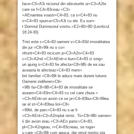
face=C5=A3i niciunul din obiceiurile ur=C3=A2te
care se f=C4=83ceau =C3=
=AEnaintea voastr=C4=83, ca s=C4=83 nu
v=C4=83 spurca=C5=A3i cu ele. Eu sun=
t Domnul Dumnezeul vostru.=E2=80=9D (Leviticul
18:24-30)
Trist este c=C4=83 oameni v=C4=83d imoralitatea
din jur =C8=99i nu o co=
nfrunt=C4=83 nicicum p=C3=A2n=C4=83
c=C3=A2nd =C3=AEntr-o bun=C4=83 zi sing=
uri ajung s=C4=83 fie afecta=C8=9Bi de ea sau
aceasta le afecteaz=C4=83 mem=
brii familiei =C8=99i le aduce mare durere tuturor.
Oamenii indiferen=C8=
=9Bi fa=C8=9B=C4=83 de imoralitate se
aseam=C4=83n=C4=83 cu cel care zbura =
=C3=AEntr-un avion ce se pr=C4=83bu=C8=99ea
iar el st=C4=83tea lini=C8=
=99tit, de parc=C4=83 nu s-ar fi
=C3=AEnt=C3=A2mplat nimic. To=C8=9Bi oamen=
ii din avion erau =C3=AEn panic=C4=83,
pl=C3=A2ngeau, r=C4=83cneau, se ruga=
u care =C8=99i cum apuca, dar omul nostru sta