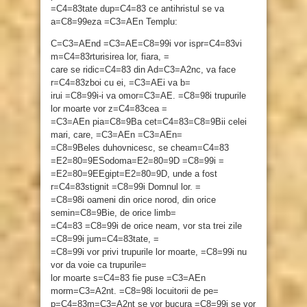
=C4=83tate dup=C4=83 ce antihristul se va
a=C8=99eza =C3=AEn Templu:
C=C3=AEnd =C3=AE=C8=99i vor ispr=C4=83vi
m=C4=83rturisirea lor, fiara, =
care se ridic=C4=83 din Ad=C3=A2nc, va face
r=C4=83zboi cu ei, =C3=AEi va b=
irui =C8=99i-i va omor=C3=AE. =C8=98i trupurile
lor moarte vor z=C4=83cea =
=C3=AEn pia=C8=9Ba cet=C4=83=C8=9Bii celei
mari, care, =C3=AEn =C3=AEn=
=C8=9Beles duhovnicesc, se cheam=C4=83
=E2=80=9ESodoma=E2=80=9D =C8=99i =
=E2=80=9EEgipt=E2=80=9D, unde a fost
r=C4=83stignit =C8=99i Domnul lor. =
=C8=98i oameni din orice norod, din orice
semin=C8=9Bie, de orice limb=
=C4=83 =C8=99i de orice neam, vor sta trei zile
=C8=99i jum=C4=83tate, =
=C8=99i vor privi trupurile lor moarte, =C8=99i nu
vor da voie ca trupurile=
lor moarte s=C4=83 fie puse =C3=AEn
morm=C3=A2nt. =C8=98i locuitorii de pe=
p=C4=83m=C3=A2nt se vor bucura =C8=99i se vor