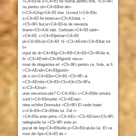
=C4=83-le s=C4=83 fie numai pentru tine, =C5=9Fi
nu pentru str=C4=83inii de=
l=C3=A2ng=C4=83 tine. Izvorul t=C4=83u
s=C4=83 fie binecuv=C3=A2ntat, =
=C5=9Fi bucur=C4=83-te de nevasta
tinere=C5=A3ii tale. Cerboaic=C4=83 iubit=
=C4=83, c=C4=83prioar=C4=83
pl=C4=83cut=C4=83: fii =C3=AEmb=C4=83tat tot
ti=
mpul de dr=C4=83g=C4=83l=C4=83=C5=9Fiile ei,
fii =C3=AEndr=C4=83gostit necu=
rmat de dragostea ei! =C5=9Ei pentru ce, fiule, ai fi
=C3=AEndr=C4=83gostit=
de o str=C4=83in=C4=83 =C5=9Fi ai
=C3=AEmbr=C4=83=C5=A3i=C5=9Fa
s=C3=A2nul=
unei necunoscute? C=C4=83ci c=C4=83ile omului
sunt l=C4=83murite =C3=AEnai=
ntea ochilor Domnului =C5=9Fi El vede toate
c=C4=83r=C4=83rile lui. Cel r=
=C4=83u este prins =C3=AEn =C3=AEnse=C5=9Fi
nelegiuirile lui =C5=9Fi este a=
pucat de leg=C4=83turile p=C4=83catului lui. El va
muri din lips=C4=83 de =