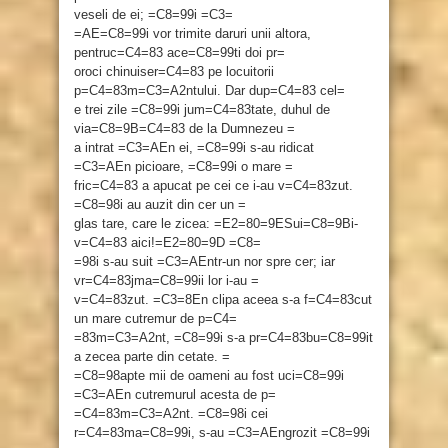
veseli de ei; =C8=99i =C3=
=AE=C8=99i vor trimite daruri unii altora,
pentruc=C4=83 ace=C8=99ti doi pr=
oroci chinuiser=C4=83 pe locuitorii
p=C4=83m=C3=A2ntului. Dar dup=C4=83 cel=
e trei zile =C8=99i jum=C4=83tate, duhul de
via=C8=9B=C4=83 de la Dumnezeu =
a intrat =C3=AEn ei, =C8=99i s-au ridicat
=C3=AEn picioare, =C8=99i o mare =
fric=C4=83 a apucat pe cei ce i-au v=C4=83zut.
=C8=98i au auzit din cer un =
glas tare, care le zicea: =E2=80=9ESui=C8=9Bi-
v=C4=83 aici!=E2=80=9D =C8=
=98i s-au suit =C3=AEntr-un nor spre cer; iar
vr=C4=83jma=C8=99ii lor i-au =
v=C4=83zut. =C3=8En clipa aceea s-a f=C4=83cut
un mare cutremur de p=C4=
=83m=C3=A2nt, =C8=99i s-a pr=C4=83bu=C8=99it
a zecea parte din cetate. =
=C8=98apte mii de oameni au fost uci=C8=99i
=C3=AEn cutremurul acesta de p=
=C4=83m=C3=A2nt. =C8=98i cei
r=C4=83ma=C8=99i, s-au =C3=AEngrozit =C8=99i