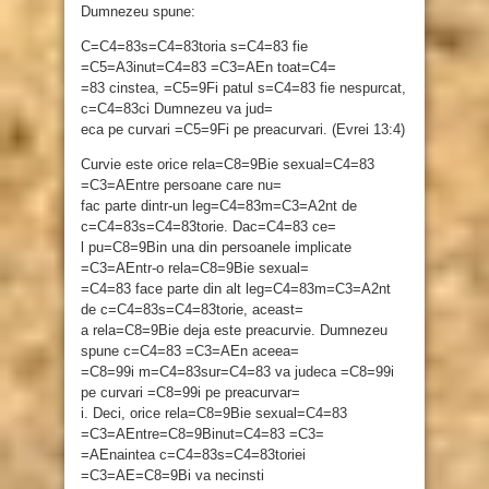
Dumnezeu spune:
C=C4=83s=C4=83toria s=C4=83 fie
=C5=A3inut=C4=83 =C3=AEn toat=C4=
=83 cinstea, =C5=9Fi patul s=C4=83 fie nespurcat,
c=C4=83ci Dumnezeu va jud=
eca pe curvari =C5=9Fi pe preacurvari. (Evrei 13:4)
Curvie este orice rela=C8=9Bie sexual=C4=83
=C3=AEntre persoane care nu=
fac parte dintr-un leg=C4=83m=C3=A2nt de
c=C4=83s=C4=83torie. Dac=C4=83 ce=
l pu=C8=9Bin una din persoanele implicate
=C3=AEntr-o rela=C8=9Bie sexual=
=C4=83 face parte din alt leg=C4=83m=C3=A2nt
de c=C4=83s=C4=83torie, aceast=
a rela=C8=9Bie deja este preacurvie. Dumnezeu
spune c=C4=83 =C3=AEn aceea=
=C8=99i m=C4=83sur=C4=83 va judeca =C8=99i
pe curvari =C8=99i pe preacurvar=
i. Deci, orice rela=C8=9Bie sexual=C4=83
=C3=AEntre=C8=9Binut=C4=83 =C3=
=AEnaintea c=C4=83s=C4=83toriei
=C3=AE=C8=9Bi va necinsti