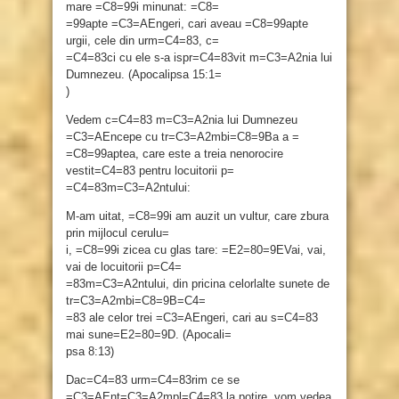
mare =C8=99i minunat: =C8=
=99apte =C3=AEngeri, cari aveau =C8=99apte
urgii, cele din urm=C4=83, c=
=C4=83ci cu ele s-a ispr=C4=83vit m=C3=A2nia lui
Dumnezeu. (Apocalipsa 15:1=
)
Vedem c=C4=83 m=C3=A2nia lui Dumnezeu
=C3=AEncepe cu tr=C3=A2mbi=C8=9Ba a =
=C8=99aptea, care este a treia nenorocire
vestit=C4=83 pentru locuitorii p=
=C4=83m=C3=A2ntului:
M-am uitat, =C8=99i am auzit un vultur, care zbura
prin mijlocul cerulu=
i, =C8=99i zicea cu glas tare: =E2=80=9EVai, vai,
vai de locuitorii p=C4=
=83m=C3=A2ntului, din pricina celorlalte sunete de
tr=C3=A2mbi=C8=9B=C4=
=83 ale celor trei =C3=AEngeri, cari au s=C4=83
mai sune=E2=80=9D. (Apocali=
psa 8:13)
Dac=C4=83 urm=C4=83rim ce se
=C3=AEnt=C3=A2mpl=C4=83 la potire, vom vedea