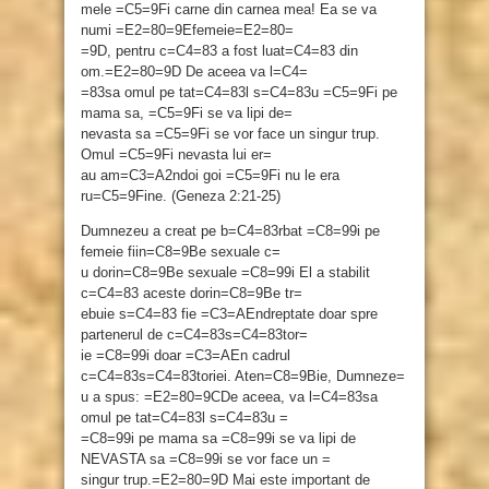
mele =C5=9Fi carne din carnea mea! Ea se va
numi =E2=80=9Efemeie=E2=80=
=9D, pentru c=C4=83 a fost luat=C4=83 din
om.=E2=80=9D De aceea va l=C4=
=83sa omul pe tat=C4=83l s=C4=83u =C5=9Fi pe
mama sa, =C5=9Fi se va lipi de=
nevasta sa =C5=9Fi se vor face un singur trup.
Omul =C5=9Fi nevasta lui er=
au am=C3=A2ndoi goi =C5=9Fi nu le era
ru=C5=9Fine. (Geneza 2:21-25)
Dumnezeu a creat pe b=C4=83rbat =C8=99i pe
femeie fiin=C8=9Be sexuale c=
u dorin=C8=9Be sexuale =C8=99i El a stabilit
c=C4=83 aceste dorin=C8=9Be tr=
ebuie s=C4=83 fie =C3=AEndreptate doar spre
partenerul de c=C4=83s=C4=83tor=
ie =C8=99i doar =C3=AEn cadrul
c=C4=83s=C4=83toriei. Aten=C8=9Bie, Dumneze=
u a spus: =E2=80=9CDe aceea, va l=C4=83sa
omul pe tat=C4=83l s=C4=83u =
=C8=99i pe mama sa =C8=99i se va lipi de
NEVASTA sa =C8=99i se vor face un =
singur trup.=E2=80=9D Mai este important de