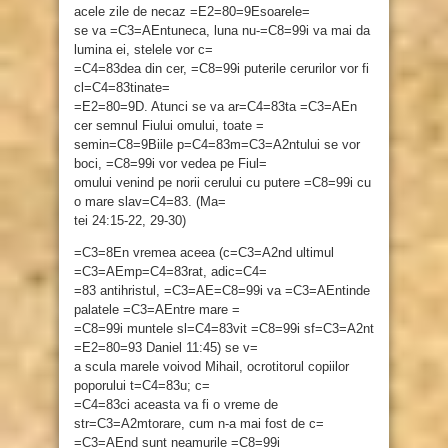
acele zile de necaz =E2=80=9Esoarele=
se va =C3=AEntuneca, luna nu-=C8=99i va mai da
lumina ei, stelele vor c=
=C4=83dea din cer, =C8=99i puterile cerurilor vor fi
cl=C4=83tinate=
=E2=80=9D. Atunci se va ar=C4=83ta =C3=AEn
cer semnul Fiului omului, toate =
semin=C8=9Biile p=C4=83m=C3=A2ntului se vor
boci, =C8=99i vor vedea pe Fiul=
omului venind pe norii cerului cu putere =C8=99i cu
o mare slav=C4=83. (Ma=
tei 24:15-22, 29-30)
=C3=8En vremea aceea (c=C3=A2nd ultimul
=C3=AEmp=C4=83rat, adic=C4=
=83 antihristul, =C3=AE=C8=99i va =C3=AEntinde
palatele =C3=AEntre mare =
=C8=99i muntele sl=C4=83vit =C8=99i sf=C3=A2nt
=E2=80=93 Daniel 11:45) se v=
a scula marele voivod Mihail, ocrotitorul copiilor
poporului t=C4=83u; c=
=C4=83ci aceasta va fi o vreme de
str=C3=A2mtorare, cum n-a mai fost de c=
=C3=AEnd sunt neamurile =C8=99i