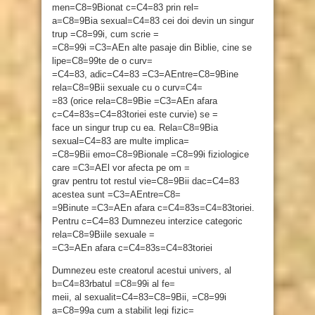
men=C8=9Bionat c=C4=83 prin rel=
a=C8=9Bia sexual=C4=83 cei doi devin un singur
trup =C8=99i, cum scrie =
=C8=99i =C3=AEn alte pasaje din Biblie, cine se
lipe=C8=99te de o curv=
=C4=83, adic=C4=83 =C3=AEntre=C8=9Bine
rela=C8=9Bii sexuale cu o curv=C4=
=83 (orice rela=C8=9Bie =C3=AEn afara
c=C4=83s=C4=83toriei este curvie) se =
face un singur trup cu ea. Rela=C8=9Bia
sexual=C4=83 are multe implica=
=C8=9Bii emo=C8=9Bionale =C8=99i fiziologice
care =C3=AEl vor afecta pe om =
grav pentru tot restul vie=C8=9Bii dac=C4=83
acestea sunt =C3=AEntre=C8=
=9Binute =C3=AEn afara c=C4=83s=C4=83toriei.
Pentru c=C4=83 Dumnezeu interzice categoric
rela=C8=9Biile sexuale =
=C3=AEn afara c=C4=83s=C4=83toriei
Dumnezeu este creatorul acestui univers, al
b=C4=83rbatul =C8=99i al fe=
meii, al sexualit=C4=83=C8=9Bii, =C8=99i
a=C8=99a cum a stabilit legi fizic=