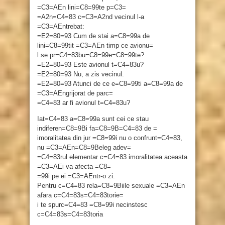
=C3=AEn lini=C8=99te p=C3=
=A2n=C4=83 c=C3=A2nd vecinul l-a
=C3=AEntrebat:
=E2=80=93 Cum de stai a=C8=99a de
lini=C8=99tit =C3=AEn timp ce avionu=
l se pr=C4=83bu=C8=99e=C8=99te?
=E2=80=93 Este avionul t=C4=83u?
=E2=80=93 Nu, a zis vecinul.
=E2=80=93 Atunci de ce e=C8=99ti a=C8=99a de
=C3=AEngrijorat de parc=
=C4=83 ar fi avionul t=C4=83u?
Iat=C4=83 a=C8=99a sunt cei ce stau
indiferen=C8=9Bi fa=C8=9B=C4=83 de =
imoralitatea din jur =C8=99i nu o confrunt=C4=83,
nu =C3=AEn=C8=9Beleg adev=
=C4=83rul elementar c=C4=83 imoralitatea aceasta
=C3=AEi va afecta =C8=
=99i pe ei =C3=AEntr-o zi.
Pentru c=C4=83 rela=C8=9Biile sexuale =C3=AEn
afara c=C4=83s=C4=83torie=
i te spurc=C4=83 =C8=99i necinstesc
c=C4=83s=C4=83toria