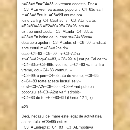
p=C3=AEn=C4=83 la vremea aceasta. Dar =
=C3=AEn vremea aceea, poporul t=C4=83u va fi
m=C3=AEntuit, =C8=99i anume or=
icine va fi g=C4=83sit scris =C3=AEn carte.
=E2=80=A6 =E2=80=9E=C8=98i am a=
uzit pe omul acela =C3=AEmbr=C4=83cat
=C3=AEn haine de in, care st=C4=83tea=
deasupra apelor r=C3=AEului; el =C8=99i-a ridicat
spre ceruri m=C3=A2na dr=
eapt=C4=83 =C8=99i m=C3=A2na
st=C3=A2ng=C4=83, =C8=99i a jurat pe Cel ce tr=
=C4=83ie=C8=99te vecinic, c=C4=83 va mai fi o
vreme, dou=C4=83 vremuri, =
=C8=99i o jum=C4=83tate de vreme, =C8=99i
c=C4=83 toate aceste lucruri se v=
or sf=C3=A2r=C8=99i c=C3=AEnd puterea
poporului sf=C3=A2nt va fi zdrobit=
=C4=83 de tot=E2=80=9D (Daniel 12:1, 7)
=20
Deci, necazul cel mare este legat de activitatea
antihristului =C8=99i este=
=C3=AEndreptat=C4=83 =C3=AEmpotriva