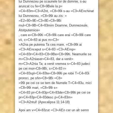
lui Dumnezeu pe scaunele lor de domnie, s-au
aruncat cu fe=C8=9Bele la p=
=C4=83m=C3=A2nt, =C8=99i s-au =C3=AEnchinat
lui Dumnezeu, =C8=99i au zis: =
=E2=80=9E=C3=8E=C8=9Bi
mul=C8=9B=C4=83mim Doamne, Dumnezeule,
Atotputernice=
, care e=C8=99ti =C8=99i care erai =C8=99i care
vii, c=C4=83 ai pus m=C3=
=A2na pe puterea Ta cea mare, =C8=99i ai
=C3=AEnceput s=C4=83 =C3=AEmp=
=C4=83r=C4=83=C8=9Be=C8=99ti. Neamurile se
m=C3=A2niaser=C4=83, dar a venit=
m=C3=A2nia Ta; a venit vremea s=C4=83 judeci
pe cei mor=C8=9Bi, s=C4=83 r=
=C4=83spl=C4=83te=C8=99ti pe robii T=C4=83i
proroci, pe sfin=C8=9Bi =C8=
=99i pe cei ce se tem de Numele T=C4=83u, mici
=C8=99i mari, =C8=99i s=
=C4=83 pr=C4=83p=C4=83de=C8=99ti pe cei ce
pr=C4=83p=C4=83desc p=C4=83m=
=C3=A2ntul! (Apocalipsa 11:14-18)
Apoi am v=C4=83zut =C3=AEn cer un alt semn