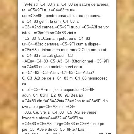
=9Fte str=C4=83ini s=C4=83 se sature de averea
ta, =C5=9Fi tu s=C4=83 te tr=
ude=C5=9Fti pentru casa altuia; ca nu cumva
s=C4=83 gemi, la urm=C4=83, c=
=C3=A2nd carnea =C5=9Fi trupul =C5=A3i se vor
istovi, =C5=9Fi s=C4=83 zici:=
=E2=80=9ECum am putut eu s=C4=83
ur=C4=83sc certarea =C5=9Fi cum a dispre=
=C5=A3uit inima mea mustrarea? Cum am putut
s=C4=83 n-ascult glasul =C3=
=AEnv=C4=83=C5=A3=C4=83torilor mei =C5=9Fi
s=C4=83 nu iau aminte la cei ce =
m=C4=83 =C3=AEnv=C4=83=C5=A3au?
C=C3=A2t pe ce s=C4=83 m=C4=83 nenorocesc
d=
e tot =C3=AEn mijlocul poporului =C5=9Fi
adun=C4=83rii!=E2=80=9D Bea ap=
=C4=83 din f=C3=A2nt=C3=A2na ta =C5=9Fi din
izvoarele pu=C5=A3ului t=C4=
=83u. Ce, vrei s=C4=83 =C5=A3i se verse
izvoarele afar=C4=83? =C5=9Ei s=
=C4=83-=C5=A3i curg=C4=83 r=C3=A2urile pe
pie=C5=A3ele de ob=C5=9Fte? Las=