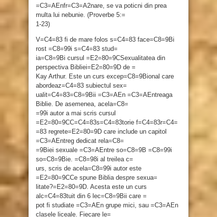
=C3=AEnfr=C3=A2nare, se va poticni din prea
multa lui nebunie. (Proverbe 5:=
1-23)
V=C4=83 fi de mare folos s=C4=83 face=C8=9Bi
rost =C8=99i s=C4=83 stud=
ia=C8=9Bi cursul =E2=80=9CSexualitatea din
perspectiva Bibliei=E2=80=9D de =
Kay Arthur. Este un curs excep=C8=9Bional care
abordeaz=C4=83 subiectul sex=
ualit=C4=83=C8=9Bii =C3=AEn =C3=AEntreaga
Biblie. De asemenea, acela=C8=
=99i autor a mai scris cursul
=E2=80=9CC=C4=83s=C4=83torie f=C4=83r=C4=
=83 regrete=E2=80=9D care include un capitol
=C3=AEntreg dedicat rela=C8=
=9Biei sexuale =C3=AEntre so=C8=9B =C8=99i
so=C8=9Bie. =C8=98i al treilea c=
urs, scris de acela=C8=99i autor este
=E2=80=9CCe spune Biblia despre sexua=
litate?=E2=80=9D. Acesta este un curs
alc=C4=83tuit din 6 lec=C8=9Bii care =
pot fi studiate =C3=AEn grupe mici, sau =C3=AEn
clasele liceale. Fiecare le=