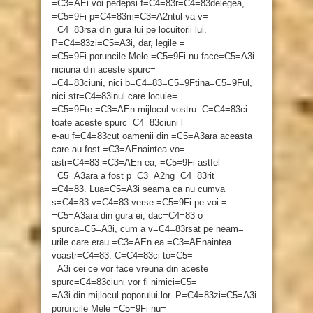
=C3=AEi voi pedepsi f=C4=83r=C4=83delegea,
=C5=9Fi p=C4=83m=C3=A2ntul va v=
=C4=83rsa din gura lui pe locuitorii lui.
P=C4=83zi=C5=A3i, dar, legile =
=C5=9Fi poruncile Mele =C5=9Fi nu face=C5=A3i
niciuna din aceste spurc=
=C4=83ciuni, nici b=C4=83=C5=9Ftina=C5=9Ful,
nici str=C4=83inul care locuie=
=C5=9Fte =C3=AEn mijlocul vostru. C=C4=83ci
toate aceste spurc=C4=83ciuni l=
e-au f=C4=83cut oamenii din =C5=A3ara aceasta
care au fost =C3=AEnaintea vo=
astr=C4=83 =C3=AEn ea; =C5=9Fi astfel
=C5=A3ara a fost p=C3=A2ng=C4=83rit=
=C4=83. Lua=C5=A3i seama ca nu cumva
s=C4=83 v=C4=83 verse =C5=9Fi pe voi =
=C5=A3ara din gura ei, dac=C4=83 o
spurca=C5=A3i, cum a v=C4=83rsat pe neam=
urile care erau =C3=AEn ea =C3=AEnaintea
voastr=C4=83. C=C4=83ci to=C5=
=A3i cei ce vor face vreuna din aceste
spurc=C4=83ciuni vor fi nimici=C5=
=A3i din mijlocul poporului lor. P=C4=83zi=C5=A3i
poruncile Mele =C5=9Fi nu=