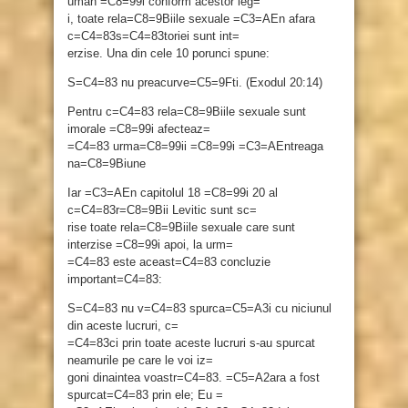
uman =C8=99i conform acestor leg=
i, toate rela=C8=9Biile sexuale =C3=AEn afara
c=C4=83s=C4=83toriei sunt int=
erzise. Una din cele 10 porunci spune:
S=C4=83 nu preacurve=C5=9Fti. (Exodul 20:14)
Pentru c=C4=83 rela=C8=9Biile sexuale sunt
imorale =C8=99i afecteaz=
=C4=83 urma=C8=99ii =C8=99i =C3=AEntreaga
na=C8=9Biune
Iar =C3=AEn capitolul 18 =C8=99i 20 al
c=C4=83r=C8=9Bii Levitic sunt sc=
rise toate rela=C8=9Biile sexuale care sunt
interzise =C8=99i apoi, la urm=
=C4=83 este aceast=C4=83 concluzie
important=C4=83:
S=C4=83 nu v=C4=83 spurca=C5=A3i cu niciunul
din aceste lucruri, c=
=C4=83ci prin toate aceste lucruri s-au spurcat
neamurile pe care le voi iz=
goni dinaintea voastr=C4=83. =C5=A2ara a fost
spurcat=C4=83 prin ele; Eu =