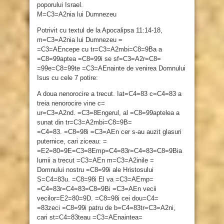
poporului Israel.
M=C3=A2nia lui Dumnezeu
Potrivit cu textul de la Apocalipsa 11:14-18,
m=C3=A2nia lui Dumnezeu =
=C3=AEncepe cu tr=C3=A2mbi=C8=9Ba a
=C8=99aptea =C8=99i se sf=C3=A2r=C8=
=99e=C8=99te =C3=AEnainte de venirea Domnului
Isus cu cele 7 potire:
A doua nenorocire a trecut. Iat=C4=83 c=C4=83 a
treia nenorocire vine c=
ur=C3=A2nd. =C3=8Engerul, al =C8=99aptelea a
sunat din tr=C3=A2mbi=C8=9B=
=C4=83. =C8=98i =C3=AEn cer s-au auzit glasuri
puternice, cari ziceau: =
=E2=80=9E=C3=8Emp=C4=83r=C4=83=C8=9Bia
lumii a trecut =C3=AEn m=C3=A2inile =
Domnului nostru =C8=99i ale Hristosului
S=C4=83u. =C8=98i El va =C3=AEmp=
=C4=83r=C4=83=C8=9Bi =C3=AEn vecii
vecilor=E2=80=9D. =C8=98i cei dou=C4=
=83zeci =C8=99i patru de b=C4=83tr=C3=A2ni,
cari st=C4=83teau =C3=AEnaintea=