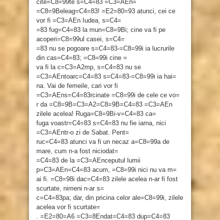
cite=C8=99te s=C4=83 =C3=AEn=
=C8=9Beleag=C4=83! =E2=80=93 atunci, cei ce
vor fi =C3=AEn Iudea, s=C4=
=83 fug=C4=83 la mun=C8=9Bi; cine va fi pe
acoperi=C8=99ul casei, s=C4=
=83 nu se pogoare s=C4=83-=C8=99i ia lucrurile
din cas=C4=83; =C8=99i cine =
va fi la c=C3=A2mp, s=C4=83 nu se
=C3=AEntoarc=C4=83 s=C4=83-=C8=99i ia hai=
na. Vai de femeile, cari vor fi
=C3=AEns=C4=83rcinate =C8=99i de cele ce vo=
r da =C8=9B=C3=A2=C8=9B=C4=83 =C3=AEn
zilele acelea! Ruga=C8=9Bi-v=C4=83 ca=
fuga voastr=C4=83 s=C4=83 nu fie iarna, nici
=C3=AEntr-o zi de Sabat. Pent=
ruc=C4=83 atunci va fi un necaz a=C8=99a de
mare, cum n-a fost niciodat=
=C4=83 de la =C3=AEnceputul lumii
p=C3=AEn=C4=83 acum, =C8=99i nici nu va m=
ai fi. =C8=98i dac=C4=83 zilele acelea n-ar fi fost
scurtate, nimeni n-ar s=
c=C4=83pa; dar, din pricina celor ale=C8=99i, zilele
acelea vor fi scurtate=
. =E2=80=A6 =C3=8Endat=C4=83 dup=C4=83