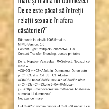
mare și mânia lui Dumnezeu!
De ce este păcat să întreții
relații sexuale în afara
căsătoriei?”
Răspunde la: slavik-1995@mail.ru
MIME-Version: 1.0
Content-Type: text/plain; charset=UTF-8
Content-Transfer-Encoding: quoted-printable
De la: Repalov Veaceslav =0ASubiect: Necazul cel
mare =
=C8=99i m=C3=A2nia lui Dumnezeu! De ce este
p=C4=83cat s=C4=83 =C3=AEntre=
=C8=9Bii rela=C8=9Bii sexuale =C3=AEn afara
c=C4=83s=C4=83toriei?=0A=0AMesa=
j:=0Ahttps://moldovacrestina.md/necazul-cel-mare-
si-mania-lui-dumnezeu/
Necazul cel mare
C=C3=A2nd vorbim despre =E2=80=9Enecazul cel