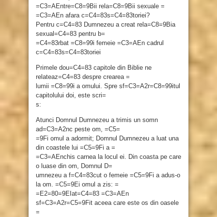
=C3=AEntre=C8=9Bii rela=C8=9Bii sexuale =
=C3=AEn afara c=C4=83s=C4=83toriei?
Pentru c=C4=83 Dumnezeu a creat rela=C8=9Bia
sexual=C4=83 pentru b=
=C4=83rbat =C8=99i femeie =C3=AEn cadrul
c=C4=83s=C4=83toriei
Primele dou=C4=83 capitole din Biblie ne
relateaz=C4=83 despre crearea =
lumii =C8=99i a omului. Spre sf=C3=A2r=C8=99itul
capitolului doi, este scri=
s:
Atunci Domnul Dumnezeu a trimis un somn
ad=C3=A2nc peste om, =C5=
=9Fi omul a adormit; Domnul Dumnezeu a luat una
din coastele lui =C5=9Fi a =
=C3=AEnchis carnea la locul ei. Din coasta pe care
o luase din om, Domnul D=
umnezeu a f=C4=83cut o femeie =C5=9Fi a adus-o
la om. =C5=9Ei omul a zis: =
=E2=80=9EIat=C4=83 =C3=AEn
sf=C3=A2r=C5=9Fit aceea care este os din oasele
=