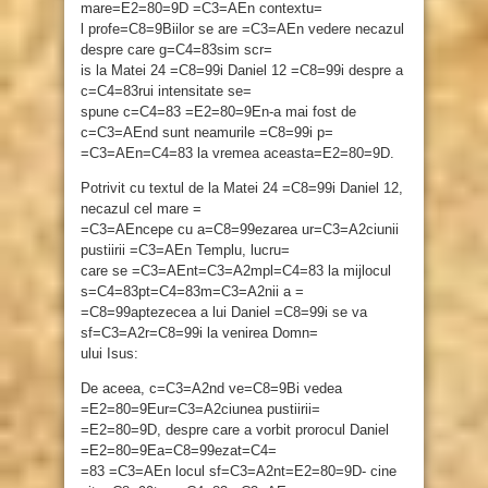
mare=E2=80=9D =C3=AEn contextu=
l profe=C8=9Biilor se are =C3=AEn vedere necazul
despre care g=C4=83sim scr=
is la Matei 24 =C8=99i Daniel 12 =C8=99i despre a
c=C4=83rui intensitate se=
spune c=C4=83 =E2=80=9En-a mai fost de
c=C3=AEnd sunt neamurile =C8=99i p=
=C3=AEn=C4=83 la vremea aceasta=E2=80=9D.
Potrivit cu textul de la Matei 24 =C8=99i Daniel 12,
necazul cel mare =
=C3=AEncepe cu a=C8=99ezarea ur=C3=A2ciunii
pustiirii =C3=AEn Templu, lucru=
care se =C3=AEnt=C3=A2mpl=C4=83 la mijlocul
s=C4=83pt=C4=83m=C3=A2nii a =
=C8=99aptezecea a lui Daniel =C8=99i se va
sf=C3=A2r=C8=99i la venirea Domn=
ului Isus:
De aceea, c=C3=A2nd ve=C8=9Bi vedea
=E2=80=9Eur=C3=A2ciunea pustiirii=
=E2=80=9D, despre care a vorbit prorocul Daniel
=E2=80=9Ea=C8=99ezat=C4=
=83 =C3=AEn locul sf=C3=A2nt=E2=80=9D- cine