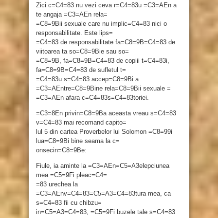
Zici c=C4=83 nu vezi ceva r=C4=83u =C3=AEn a
te angaja =C3=AEn rela=
=C8=9Bii sexuale care nu implic=C4=83 nici o
responsabilitate. Este lips=
=C4=83 de responsabilitate fa=C8=9B=C4=83 de
viitoarea ta so=C8=9Bie sau so=
=C8=9B, fa=C8=9B=C4=83 de copiii t=C4=83i,
fa=C8=9B=C4=83 de sufletul t=
=C4=83u s=C4=83 accep=C8=9Bi a
=C3=AEntre=C8=9Bine rela=C8=9Bii sexuale =
=C3=AEn afara c=C4=83s=C4=83toriei.
=C3=8En privin=C8=9Ba aceasta vreau s=C4=83
v=C4=83 mai recomand capito=
lul 5 din cartea Proverbelor lui Solomon =C8=99i
lua=C8=9Bi bine seama la c=
onsecin=C8=9Be:
Fiule, ia aminte la =C3=AEn=C5=A3elepciunea
mea =C5=9Fi pleac=C4=
=83 urechea la
=C3=AEnv=C4=83=C5=A3=C4=83tura mea, ca
s=C4=83 fii cu chibzu=
in=C5=A3=C4=83, =C5=9Fi buzele tale s=C4=83