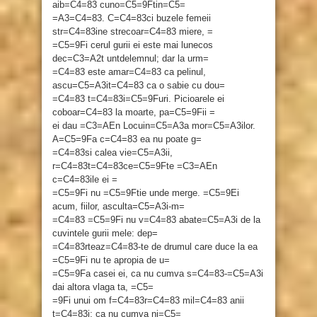
aib=C4=83 cuno=C5=9Ftin=C5=
=A3=C4=83. C=C4=83ci buzele femeii
str=C4=83ine strecoar=C4=83 miere, =
=C5=9Fi cerul gurii ei este mai lunecos
dec=C3=A2t untdelemnul; dar la urm=
=C4=83 este amar=C4=83 ca pelinul,
ascu=C5=A3it=C4=83 ca o sabie cu dou=
=C4=83 t=C4=83i=C5=9Furi. Picioarele ei
coboar=C4=83 la moarte, pa=C5=9Fii =
ei dau =C3=AEn Locuin=C5=A3a mor=C5=A3ilor.
A=C5=9Fa c=C4=83 ea nu poate g=
=C4=83si calea vie=C5=A3ii,
r=C4=83t=C4=83ce=C5=9Fte =C3=AEn
c=C4=83ile ei =
=C5=9Fi nu =C5=9Ftie unde merge. =C5=9Ei
acum, fiilor, asculta=C5=A3i-m=
=C4=83 =C5=9Fi nu v=C4=83 abate=C5=A3i de la
cuvintele gurii mele: dep=
=C4=83rteaz=C4=83-te de drumul care duce la ea
=C5=9Fi nu te apropia de u=
=C5=9Fa casei ei, ca nu cumva s=C4=83-=C5=A3i
dai altora vlaga ta, =C5=
=9Fi unui om f=C4=83r=C4=83 mil=C4=83 anii
t=C4=83i; ca nu cumva ni=C5=