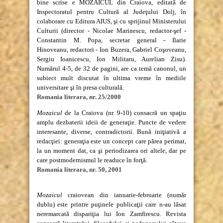
bine scrise e MOZAICUL din Craiova, editată de
Inspectoratul pentru Cultură al Judeţului Dolj, în
colaborare cu Editura AIUS, şi cu sprijinul Ministerului
Culturii (director - Nicolae Marinescu, redactor-şef -
Constantin M. Popa, secretar general - Ilarie
Hinoveanu, redactori - Ion Buzera, Gabriel Coşoveanu,
Sergiu Ioanicescu, Ion Militaru, Aurelian Zisu).
Numărul 4-5, de 32 de pagini, are ca temă canonul, un
subiect mult discutat în ultima vreme în mediile
universitare şi în presa culturală.
Romania literara, nr. 25/2000
Mozaicul
de la Craiova (nr. 9-10) consacră un spaţiu
amplu dezbaterii ideii de generaţie. Puncte de vedere
interesante, diverse, contradictorii. Bună iniţiativă a
redacţiei: generaţia este un concept care părea perimat,
la un moment dat, ca şi periodizarea ori altele, dar pe
care postmodernismul le readuce în forţă.
Romania literara, nr. 50, 2001
Mozaicul
craiovean din ianuarie-februarie (număr
dublu) este printre puţinele publicaţii care n-au lăsat
neremarcată dispariţia lui Ion Zamfirescu. Revista