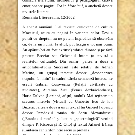
consacră literatului, filosofului şi pedagogului câteva
emoţionante pagini. Tot în
Mozaicul
, o anchetă despre
revistele literare.
Romania Literara, nr. 12/2002
A apărut numărul 3 al revistei craiovene de cultura
Mozaicul, acum cu pagini în varianta color. Deşi a
pornit cu dreptul, nu ne putem impiedica să observăm
că, de la un număr la altul, publicaţia e tot mai bună.
Au apărut (ori au fost extinse) rubrici tăioase şi pe fază
precum Breviar sau Ocheanul întors (o revistă a
revistelor culturale). Din sumar: partea a doua a
articolului-studiu Succesul este relativ de Adrian
Marino, un grupaj tematic despre „descoperirea
trupului feminin“ în cadrul căreia semnează interesante
eseuri Gabriel Coşoveanu (Relaţii civilizate cu
nuditatea), Aurelian Zisu (Femei dezbrăcându-se),
Horia Dulvac (Lozincă, afişul, nudul). Mai reţinem un
savuros Interviu (virtual) cu Umberto Eco de Ion
Buzera, partea a doua a unui text al lui Gabriel Popescu
despre Paradoxul român de Sorin Alexandrescu
(„Paradoxul român“ şi lectura „spectrologică“ venind
dinspre P. Ricoeur şi R. Otto) şi textul Arianei Bălaşa
(Cântarea cântărilor între sacru şi profan).