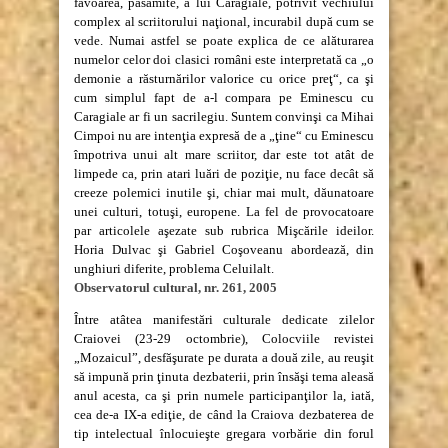
favoarea, pasămite, a lui Caragiale, potrivit vechiului
complex al scriitorului naţional, incurabil după cum se
vede. Numai astfel se poate explica de ce alăturarea
numelor celor doi clasici români este interpretată ca „o
demonie a răsturnărilor valorice cu orice preţ“, ca şi
cum simplul fapt de a-l compara pe Eminescu cu
Caragiale ar fi un sacrilegiu. Suntem convinşi ca Mihai
Cimpoi nu are intenţia expresă de a „ţine“ cu Eminescu
împotriva unui alt mare scriitor, dar este tot atât de
limpede ca, prin atari luări de poziţie, nu face decât să
creeze polemici inutile şi, chiar mai mult, dăunatoare
unei culturi, totuşi, europene. La fel de provocatoare
par articolele aşezate sub rubrica Mişcările ideilor.
Horia Dulvac şi Gabriel Coşoveanu abordează, din
unghiuri diferite, problema Celuilalt.
Observatorul cultural, nr. 261, 2005
Între atâtea manifestări culturale dedicate zilelor
Craiovei (23-29 octombrie), Colocviile revistei
„Mozaicul”, desfăşurate pe durata a două zile, au reuşit
să impună prin ţinuta dezbaterii, prin însăşi tema aleasă
anul acesta, ca şi prin numele participanţilor la, iată,
cea de-a IX-a ediţie, de când la Craiova dezbaterea de
tip intelectual înlocuieşte gregara vorbărie din forul