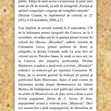
public. Ediţia de anul acesta s-a structurat în jurul unei
teme pe cât de actuală, pe atât de stringentă:„Europa şi
spiritul competiţiei- exigenţe ale integrării culturale”.
(Nicolae Coande, în
Suplimentul de cultură
, nr. 27
(101), 4-10 noiembrie, 2006, p.7)
S-au împlinit în această toamnă, la 9 septembrie, 170
de la înfiinţarea primei tipografii din Craiova, iar la 3
octombrie, tot atâţia ani de la apariţia primei reviste de
cultură din Oltenia, „Mozaikul”, ambele ctitorite de
Constantin Lecca, primul profesor de desen şi
caligrafie, la Şcoala Centrală, unde l-a avut elev pe
viitorul pictor Theodor Aman. În urmă cu zece ani, tot
la Craiova, din iniţiativa profesorului Nicolae
Marinescu, a apărut o nouă serie a revistei „Mozaicul”
avându-l ca redactor-şef pe reputatul Constantin M.
Popa, iar ca secretar general de redacţie pe poetul şi
publicistul Ilarie Hinoveanu. Autor al unei extrem de
interesante lucrări despre
Hermeneutica
lui Adrian
Marino, de întâmpinare a noii publicaţii craiovene:
Să
nu uităm că Mozaicul este, de fapt, seria a doua a unei
reviste paşoptiste, făcute de C. Lecca, Ei bine,
paşoptismul actual a reînviat prin „Mozaicul”. Deci
noi suntem într-o fază neopaşoptistă, de liberalism, de