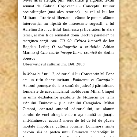
Ne-au atras atenţia, prin seriozitate şi rigoare, textul
semnat de Gabriel Coşoveanu - Conceptul tuturor
posibilităţilor (mai ales retorice) - şi cel al lui Ion
Militaru - Istorie si libertate -, cărora le putem alătura
intervenţia, nu lipsită de interesante sugestii, a lui
Aurelian Zisu, cu titlul Eminescu şi libertatea. În afara
temei, ar mai fi de semnalat două „lecturi paralele“ pe
marginea cărţii
Anii ’60-’90. Critica literară
de Ion
Bogdan Lefter,
O radiografie a criticii
de Adrian
Marino şi
Cita teorie încape într-o cronică
de Sorina
Sorescu.
Observatorul cultural, nr. 160, 2003
În
Mozaicul
nr. 1-2, editorialul lui Constantin M. Popa
are un titlu foarte incitant:
Eminescu vs Caragiale
.
Autorul porneşte de la o sumă de judecăţi părtinitoare
formulate de academicianul moldovean Mihai Cimpoi
în urma dezbaterilor găzduite de
Mozaicul
pe tema
«Anului Eminescu» şi a «Anului Caragiale». Mihai
Cimpoi, constată autorul editorialului, se alatură
corului de voci ultragiate de o aşa-numită conjuraţie
anti-Eminescu, acuzată mereu de fel de fel de păcate
mortale împotriva culturii române. Domnia-sa simte
nevoia să-i ia partea unui Eminescu nedreptăţit în