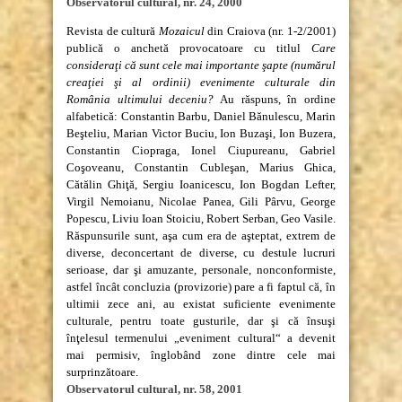
Observatorul cultural, nr. 24, 2000
Revista de cultură
Mozaicul
din Craiova (nr. 1-2/2001)
publică o anchetă provocatoare cu titlul
Care
consideraţi că sunt cele mai importante şapte (numărul
creaţiei şi al ordinii) evenimente culturale din
România ultimului deceniu?
Au răspuns, în ordine
alfabetică: Constantin Barbu, Daniel Bănulescu, Marin
Beşteliu, Marian Victor Buciu, Ion Buzaşi, Ion Buzera,
Constantin Ciopraga, Ionel Ciupureanu, Gabriel
Coşoveanu, Constantin Cubleşan, Marius Ghica,
Cătălin Ghiţă, Sergiu Ioanicescu, Ion Bogdan Lefter,
Virgil Nemoianu, Nicolae Panea, Gili Pârvu, George
Popescu, Liviu Ioan Stoiciu, Robert Serban, Geo Vasile.
Răspunsurile sunt, aşa cum era de aşteptat, extrem de
diverse, deconcertant de diverse, cu destule lucruri
serioase, dar şi amuzante, personale, nonconformiste,
astfel încât concluzia (provizorie) pare a fi faptul că, în
ultimii zece ani, au existat suficiente evenimente
culturale, pentru toate gusturile, dar şi că însuşi
înţelesul termenului „eveniment cultural“ a devenit
mai permisiv, înglobând zone dintre cele mai
surprinzătoare.
Observatorul cultural, nr. 58, 2001