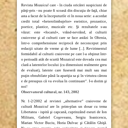
Revista
Mozaicul
care - în ciuda oricărei suspiciuni de
părţi-pris - nu poate fi scoasă din discuţia de faţă, chiar
asta a facut de la începuturile ei în noua serie: a acordat
credit total «heterolimbajelor» eseistice, prozastice,
poetice, plastice, muzicale etc. Şi rezultatele s-au
văzut: este «focarul», vrând-nevrând, al culturii
craiovene şi al culturii care se face astăzi în Oltenia,
într-o comprehensiune reciprocă de neconceput prin
redacţii uitate de vreme şi de lume [...]. Revirimentul
formidabil al culturii craiovene pe care l-a obţinut într-
o perioadă atât de scurtă Mozaicul este dovada cea mai
clară a latentelor locului (cu dimensiuni realmente greu
de evaluat), latente care fuseseră mai mult sau mai
puţin obnubilate până la apariţia sa şi în virtutea cărora
e de presupus că va evolua în continuare“. I-o dorim şi
noi!
Observatorul cultural, nr. 143, 2002
Nr. 1-2/2002 al revistei „alternative“ craiovene de
cultură
Mozaicul
are în prim-plan un dosar cu tema
Libertatea - ispită şi capcană, cuprinzând eseuri de Ion
Militaru, Gabriel Coşoveanu, Sergiu Ioanicescu,
Marian Victor Buciu, Horia Dulvac şi Cătălin Ghiţă.