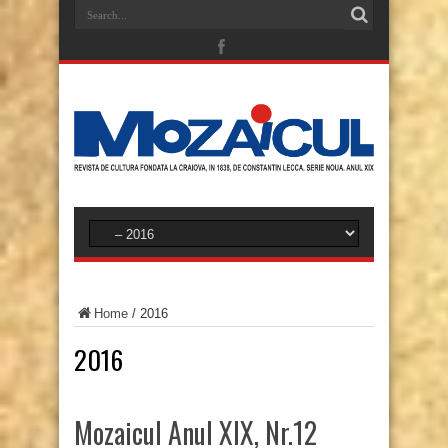
Home
/
2016
2016
Mozaicul Anul XIX, Nr.12