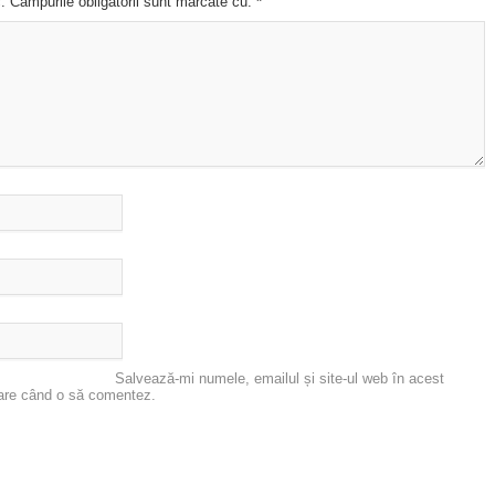
c. Campurile obligatorii sunt marcate cu:
*
Salvează-mi numele, emailul și site-ul web în acest
oare când o să comentez.