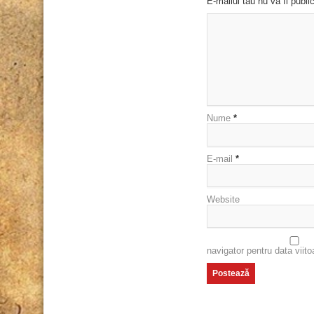
E-mailul tău nu va fi publi
Nume
*
E-mail
*
Website
navigator pentru data viit