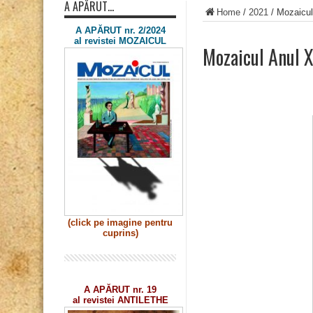
A APĂRUT…
Home
/
2021
/
Mozaicul
A APĂRUT nr. 2/2024
al revistei MOZAICUL
Mozaicul Anul X
(click pe imagine
pentru
cuprins)
A APĂRUT nr. 19
al revistei ANTILETHE