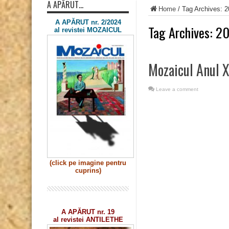
A APĂRUT…
Home
/
Tag Archives: 
A APĂRUT nr. 2/2024
Tag Archives:
20
al revistei MOZAICUL
Mozaicul Anul X
Leave a comment
(click pe imagine
pentru
cuprins)
A APĂRUT nr. 19
al revistei ANTILETHE