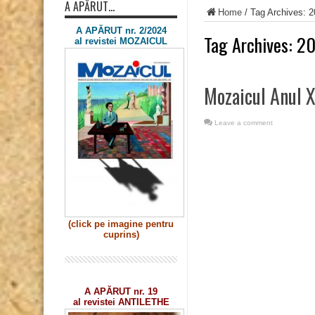
A APĂRUT…
Home
/
Tag Archives: 
A APĂRUT nr. 2/2024
Tag Archives:
20
al revistei MOZAICUL
Mozaicul Anul X
Leave a comment
(click pe imagine
pentru
cuprins)
A APĂRUT nr. 19
al revistei ANTILETHE