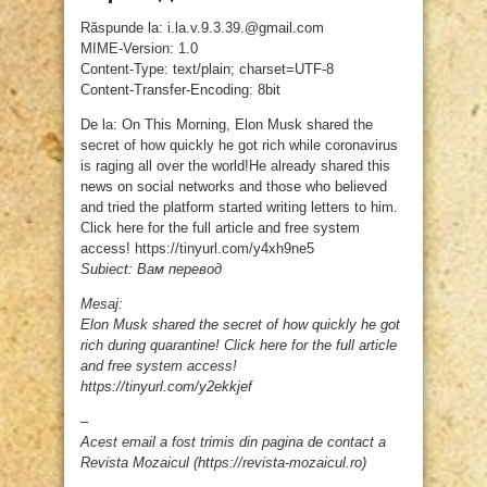
Răspunde la: i.la.v.9.3.39.@gmail.com
MIME-Version: 1.0
Content-Type: text/plain; charset=UTF-8
Content-Transfer-Encoding: 8bit
De la: On This Morning, Elon Musk shared the
secret of how quickly he got rich while coronavirus
is raging all over the world!He already shared this
news on social networks and those who believed
and tried the platform started writing letters to him.
Click here for the full article and free system
access! https://tinyurl.com/y4xh9ne5
Subiect: Вам перевод
Mesaj:
Elon Musk shared the secret of how quickly he got
rich during quarantine! Click here for the full article
and free system access!
https://tinyurl.com/y2ekkjef
–
Acest email a fost trimis din pagina de contact a
Revista Mozaicul (https://revista-mozaicul.ro)