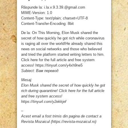
Răspunde la: i.la.v.9.3.39.@gmail.com
MIME-Version: 1.0
Content-Type: text/plain; charset=UTF-8
Content-Transfer-Encoding: 8bit
De la: On This Morning, Elon Musk shared the
secret of how quickly he got rich while coronavirus
is raging all over the world!He already shared this
news on social networks and those who believed
and tried the platform started writing letters to him.
Click here for the full article and free system
access! https://tinyurl.com/y4xh9ne5
Subiect: Вам перевод
Mesaj:
Elon Musk shared the secret of how quickly he got
rich during quarantine! Click here for the full article
and free system access!
https://tinyurl.com/y2ekkjef
–
Acest email a fost trimis din pagina de contact a
Revista Mozaicul (https://revista-mozaicul.ro)