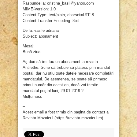
Răspunde la: cristina_basil@yahoo.com
MIME-Version: 1.0
Content-Type: text/plain; charset=UTF-8
Content-Transfer-Encoding: 8bit
De la: vasile adriana
Subiect: abonament
Mesaj:
Bună ziua,
Aș dori să îmi fac un abonament la revista
Antilethe. Scrie că trebuie să plătesc prin mandat
poștal, dar nu știu toate datele necesare completării
mandatului. De asemenea, se poate să primesc
primul număr din acest an, dacă voi trimite
mandatul poștal luni, 29.01.2019 ?
Mulțumesc !
–
Acest email a fost trimis din pagina de contact a
Revista Mozaicul (https://revista-mozaicul.ro)