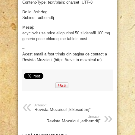
Content-Type: text/plain; charset=UTF-8
De la: AshHag
Subiect: adbemdfj
Mesaj:
acyclovir usa price
allopurinol 50
sildenafil 100 mg
generic price
chloroquine tablets cost
–
Acest email a fost trimis din pagina de contact a
Revista Mozaicul (https://revista-mozaicul.ro)
Anterior:
Revista Mozaicul „klkbsxdtmj”
Urmator:
Revista Mozaicul „adbemdfj”