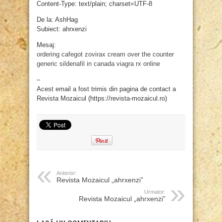
Content-Type: text/plain; charset=UTF-8
De la: AshHag
Subiect: ahrxenzi
Mesaj:
ordering cafegot
zovirax cream over the counter
generic sildenafil in canada
viagra rx online
–
Acest email a fost trimis din pagina de contact a
Revista Mozaicul (https://revista-mozaicul.ro)
Anterior:
Revista Mozaicul „ahrxenzi”
Urmator:
Revista Mozaicul „ahrxenzi”