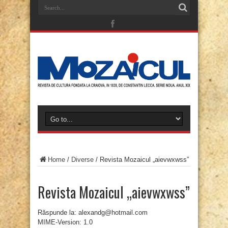
Home
/
Diverse
/
Revista Mozaicul „aievwxwss”
Revista Mozaicul „aievwxwss”
Răspunde la: alexandg@hotmail.com
MIME-Version: 1.0