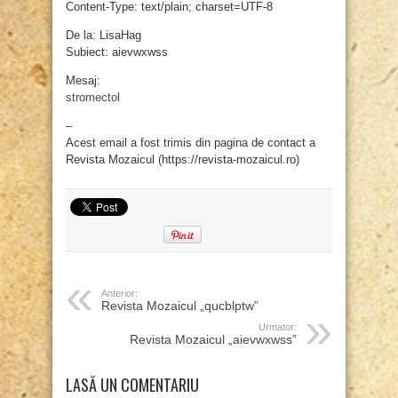
Content-Type: text/plain; charset=UTF-8
De la: LisaHag
Subiect: aievwxwss
Mesaj:
stromectol
–
Acest email a fost trimis din pagina de contact a
Revista Mozaicul (https://revista-mozaicul.ro)
Anterior:
Revista Mozaicul „qucblptw”
Urmator:
Revista Mozaicul „aievwxwss”
LASĂ UN COMENTARIU