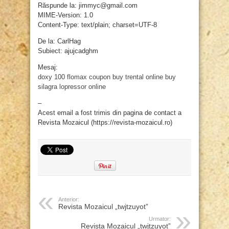
Răspunde la: jimmyc@gmail.com
MIME-Version: 1.0
Content-Type: text/plain; charset=UTF-8
De la: CarlHag
Subiect: ajujcadghm
Mesaj:
doxy 100
flomax coupon
buy trental online
buy
silagra
lopressor online
–
Acest email a fost trimis din pagina de contact a
Revista Mozaicul (https://revista-mozaicul.ro)
Anterior:
Revista Mozaicul „twjtzuyot”
Urmator:
Revista Mozaicul „twjtzuyot”