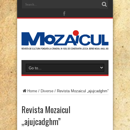
Home
/
Diverse
/
Revista Mozaicul „ajujcadghm”
Revista Mozaicul
„ajujcadghm”