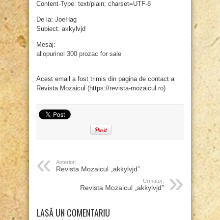
Content-Type: text/plain; charset=UTF-8
De la: JoeHag
Subiect: akkylvjd
Mesaj:
allopurinol 300
prozac for sale
–
Acest email a fost trimis din pagina de contact a
Revista Mozaicul (https://revista-mozaicul.ro)
Anterior:
Revista Mozaicul „akkylvjd”
Urmator:
Revista Mozaicul „akkylvjd”
LASĂ UN COMENTARIU