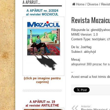
A APĂRUT…
Home
/
Diverse
/
Revist
A APĂRUT nr. 2/2024
al revistei MOZAICUL
Revista Mozaicu
Răspunde la: glend@yaho
MIME-Version: 1.0
Content-Type: text/plain; 
De la: JoeHag
Subiect: akkylvjd
Mesaj:
allopurinol 300
prozac for s
–
Acest email a fost trimis d
(click pe imagine
pentru
cuprins)
A APĂRUT nr. 19
al revistei ANTILETHE
Anterior:
Revista Mozaicul 