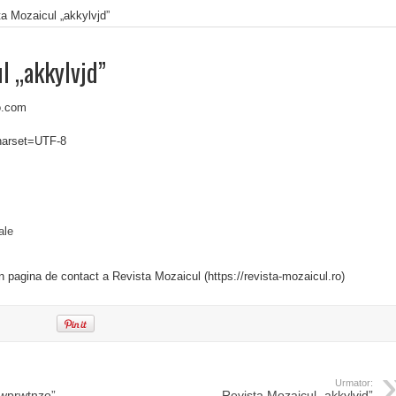
a Mozaicul „akkylvjd”
l „akkylvjd”
o.com
charset=UTF-8
ale
in pagina de contact a Revista Mozaicul (https://revista-mozaicul.ro)
Urmator:
„wprwtnzo”
Revista Mozaicul „akkylvjd”