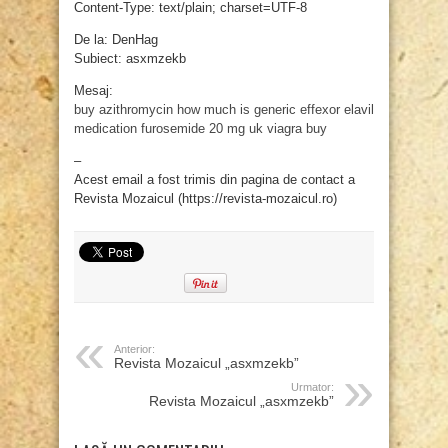
Content-Type: text/plain; charset=UTF-8
De la: DenHag
Subiect: asxmzekb
Mesaj:
buy azithromycin
how much is generic effexor
elavil
medication
furosemide 20 mg
uk viagra buy
–
Acest email a fost trimis din pagina de contact a
Revista Mozaicul (https://revista-mozaicul.ro)
Anterior:
Revista Mozaicul „asxmzekb”
Urmator:
Revista Mozaicul „asxmzekb”