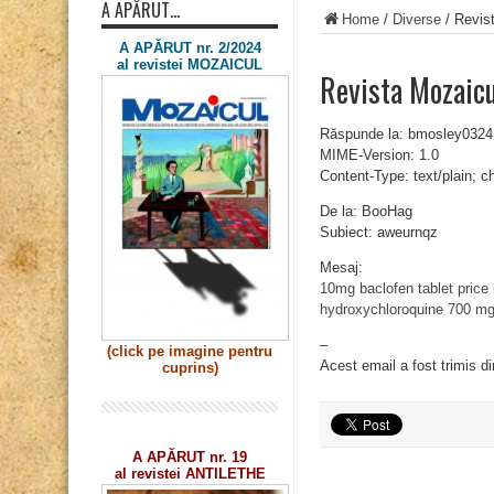
A APĂRUT…
Home
/
Diverse
/
Revis
A APĂRUT nr. 2/2024
al revistei MOZAICUL
Revista Mozaic
Răspunde la: bmosley032
MIME-Version: 1.0
Content-Type: text/plain; 
De la: BooHag
Subiect: aweurnqz
Mesaj:
10mg baclofen tablet price
hydroxychloroquine 700 m
–
(click pe imagine
pentru
Acest email a fost trimis d
cuprins)
A APĂRUT nr. 19
al revistei ANTILETHE