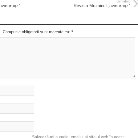
Urmator:
„aweurnqz”
Revista Mozaicul „aweurnqz”
c. Campurile obligatorii sunt marcate cu:
*
Salvează-mi numele, emailul și site-ul web în acest