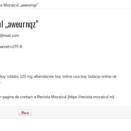
ta Mozaicul „aweurnqz”
ul „aweurnqz”
4@mail.com
charset=UTF-8
buy sildalis 120 mg
albendazole buy online usa
buy tadacip online uk
g
in pagina de contact a Revista Mozaicul (https://revista-mozaicul.ro)