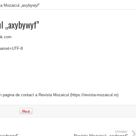
ta Mozaicul „axybywyf”
ul „axybywyf”
ok.com
charset=UTF-8
in pagina de contact a Revista Mozaicul (https://revista-mozaicul.ro)
Urmator:
„axybywyf”
Revista Mozaicul „axybywyf”