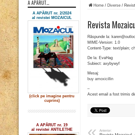
A APĂRUT…
Home
/
Diverse
/
Revis
A APĂRUT nr. 2/2024
al revistei MOZAICUL
Revista Mozaic
Răspunde la: karen@outlo
MIME-Version: 1.0
Content-Type: text/plain; 
De la: EvaHag
Subiect: axybywyf
Mesaj:
buy amoxicillin
–
Acest email a fost trimis d
(click pe imagine
pentru
cuprins)
A APĂRUT nr. 19
al revistei ANTILETHE
Anterior:
Revista Mozaicul 