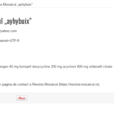
ta Mozaicul „ayhybuix”
l „ayhybuix”
8@yahoo.com
charset=UTF-8
ergan
40 mg lisinopril
doxycycline 200 mg
acyclovir 800 mg
sildenafil citrate
in pagina de contact a Revista Mozaicul (https://revista-mozaicul.ro)