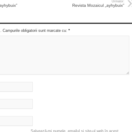
Urmator:
ayhybuix”
Revista Mozaicul „ayhybuix”
c. Campurile obligatorii sunt marcate cu:
*
Salvează-mi numele, emailul și site-ul web în acest