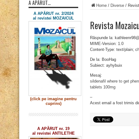
A APĂRUT…
Home
/
Diverse
/
Revis
A APĂRUT nr. 2/2024
al revistei MOZAICUL
Revista Mozaicu
Răspunde la: kathleenr9
MIME-Version: 1.0
Content-Type: text/plain; 
De la: BooHag
Subiect: ayhybuix
Mesaj:
sildenafil where to get
phen
tablets 100mg
–
(click pe imagine
pentru
Acest email a fost trimis d
cuprins)
A APĂRUT nr. 19
al revistei ANTILETHE