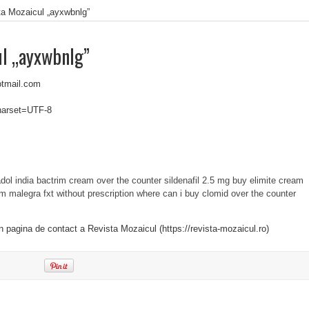
ta Mozaicul „ayxwbnlg”
ul „ayxwbnlg”
tmail.com
charset=UTF-8
adol india
bactrim cream over the counter
sildenafil 2.5 mg
buy elimite cream
am
malegra fxt without prescription
where can i buy clomid over the counter
in pagina de contact a Revista Mozaicul (https://revista-mozaicul.ro)