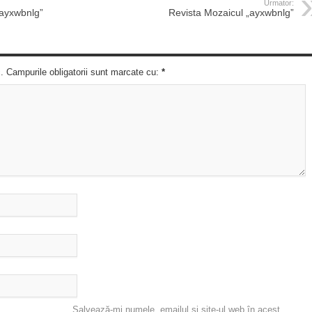
Urmator:
„ayxwbnlg”
Revista Mozaicul „ayxwbnlg”
c. Campurile obligatorii sunt marcate cu:
*
Salvează-mi numele, emailul și site-ul web în acest