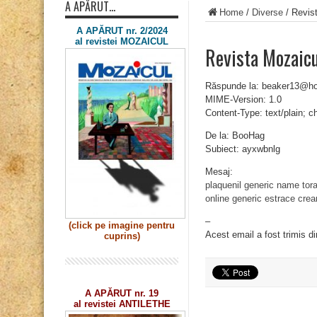
A APĂRUT…
Home
/
Diverse
/
Revis
A APĂRUT nr. 2/2024
al revistei MOZAICUL
Revista Mozaic
Răspunde la: beaker13@ho
MIME-Version: 1.0
Content-Type: text/plain; 
De la: BooHag
Subiect: ayxwbnlg
Mesaj:
plaquenil generic name
tor
online
generic estrace cre
–
(click pe imagine
pentru
Acest email a fost trimis d
cuprins)
A APĂRUT nr. 19
al revistei ANTILETHE