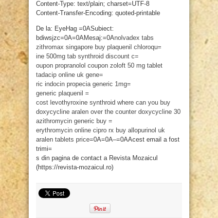
Content-Type: text/plain; charset=UTF-8
Content-Transfer-Encoding: quoted-printable
De la: EyeHag =0ASubiect:
bdiwsjzc=0A=0AMesaj:=0A
nolvadex tabs
zithromax singapore
buy plaquenil
chloroqu=
ine 500mg tab
synthroid discount c=
oupon
propranolol coupon
zoloft 50 mg tablet
tadacip online uk
gene=
ric indocin
propecia generic 1mg=
generic plaquenil =
cost
levothyroxine synthroid
where can you buy
doxycycline
aralen over the counter
doxycycline 30
azithromycin generic
buy =
erythromycin online
cipro rx
buy allopurinol uk
aralen tablets price
=0A=0A–=0AAcest email a fost
trimi=
s din pagina de contact a Revista Mozaicul
(https://revista-mozaicul.ro)