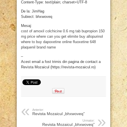
Content-Type: text/plain; charset=UTF-8
De la: JimHag
Subiect: bhxwoveq
Mesaj:
cost of amoxil
colchicine 0.6 mg tab
bupropion 150
mg price
where can you get elimite
buy allopurinol
where to buy dapoxetine online
fluoxetine 648
plaquenil brand name
–
Acest email a fost trimis din pagina de contact a
Revista Mozaicul (https://revista-mozaicul.ro)
Anterior:
Revista Mozaicul „bhxwoveq”
Urmator:
Revista Mozaicul „bhxwoveq”