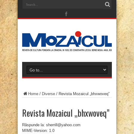
Home
/
Diverse
/
Revista Mozaicul „bhxwoveq”
Revista Mozaicul „bhxwoveq”
Răspunde la: sherrill@yahoo.com
MIME-Version: 1.0