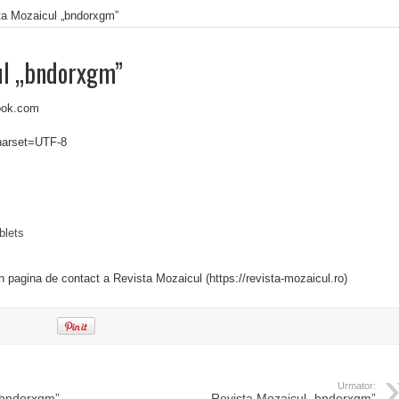
ta Mozaicul „bndorxgm”
ul „bndorxgm”
ook.com
charset=UTF-8
ablets
in pagina de contact a Revista Mozaicul (https://revista-mozaicul.ro)
Urmator:
„bndorxgm”
Revista Mozaicul „bndorxgm”