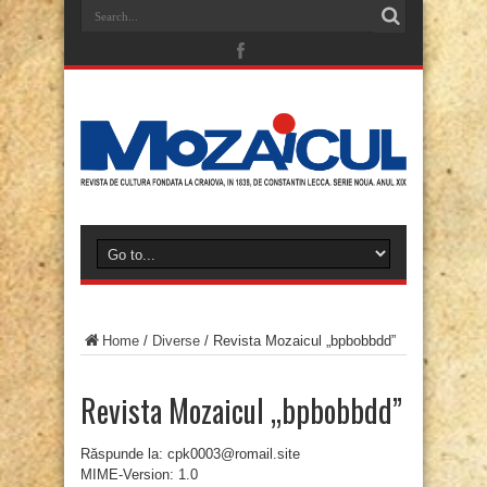
Home
/
Diverse
/
Revista Mozaicul „bpbobbdd”
Revista Mozaicul „bpbobbdd”
Răspunde la: cpk0003@romail.site
MIME-Version: 1.0