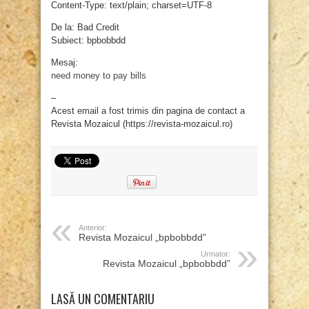
Content-Type: text/plain; charset=UTF-8
De la: Bad Credit
Subiect: bpbobbdd
Mesaj:
need money to pay bills
–
Acest email a fost trimis din pagina de contact a
Revista Mozaicul (https://revista-mozaicul.ro)
Anterior:
Revista Mozaicul „bpbobbdd”
Urmator:
Revista Mozaicul „bpbobbdd”
LASĂ UN COMENTARIU