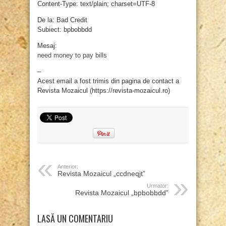
Content-Type: text/plain; charset=UTF-8
De la: Bad Credit
Subiect: bpbobbdd
Mesaj:
need money to pay bills
–
Acest email a fost trimis din pagina de contact a
Revista Mozaicul (https://revista-mozaicul.ro)
Anterior:
Revista Mozaicul „ccdneqjt”
Urmator:
Revista Mozaicul „bpbobbdd”
LASĂ UN COMENTARIU