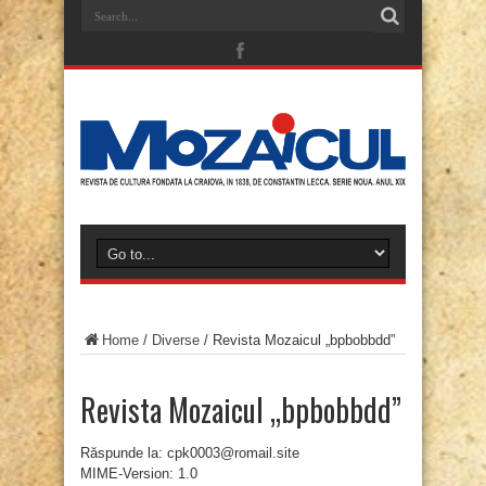
Home
/
Diverse
/
Revista Mozaicul „bpbobbdd”
Revista Mozaicul „bpbobbdd”
Răspunde la: cpk0003@romail.site
MIME-Version: 1.0