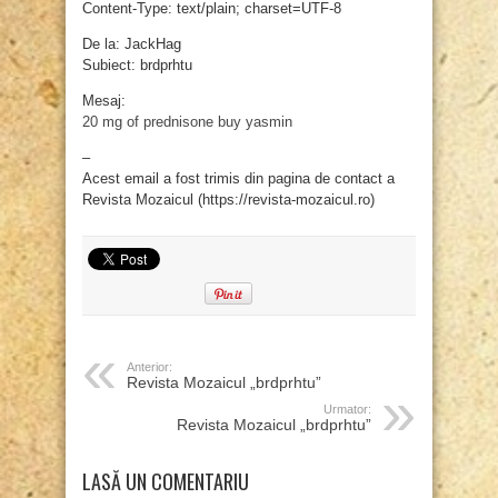
Content-Type: text/plain; charset=UTF-8
De la: JackHag
Subiect: brdprhtu
Mesaj:
20 mg of prednisone
buy yasmin
–
Acest email a fost trimis din pagina de contact a
Revista Mozaicul (https://revista-mozaicul.ro)
Anterior:
Revista Mozaicul „brdprhtu”
Urmator:
Revista Mozaicul „brdprhtu”
LASĂ UN COMENTARIU