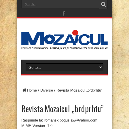
Home
/
Diverse
/
Revista Mozaicul „brdprhtu”
Revista Mozaicul „brdprhtu”
Răspunde la: romanskiboguslaw@yahoo.com
MIME-Version: 1.0