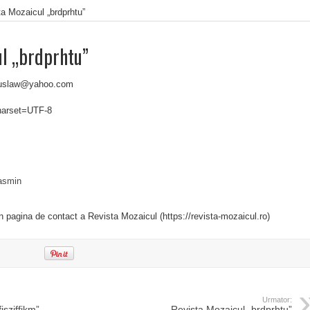
a Mozaicul „brdprhtu”
ul „brdprhtu”
guslaw@yahoo.com
charset=UTF-8
asmin
in pagina de contact a Revista Mozaicul (https://revista-mozaicul.ro)
Urmator:
iszjffikm”
Revista Mozaicul „brdprhtu”