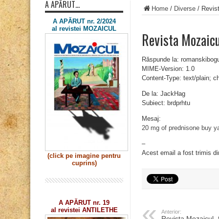
A APĂRUT…
Home
/
Diverse
/
Revist
A APĂRUT nr. 2/2024
al revistei MOZAICUL
Revista Mozaic
Răspunde la: romanskibo
MIME-Version: 1.0
Content-Type: text/plain; 
De la: JackHag
Subiect: brdprhtu
Mesaj:
20 mg of prednisone
buy y
–
Acest email a fost trimis d
(click pe imagine
pentru
cuprins)
A APĂRUT nr. 19
al revistei ANTILETHE
Anterior:
Revista Mozaicul „f