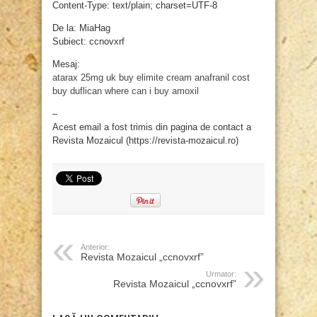
Content-Type: text/plain; charset=UTF-8
De la: MiaHag
Subiect: ccnovxrf
Mesaj:
atarax 25mg uk
buy elimite cream
anafranil cost
buy duflican
where can i buy amoxil
–
Acest email a fost trimis din pagina de contact a
Revista Mozaicul (https://revista-mozaicul.ro)
Anterior:
Revista Mozaicul „ccnovxrf”
Urmator:
Revista Mozaicul „ccnovxrf”