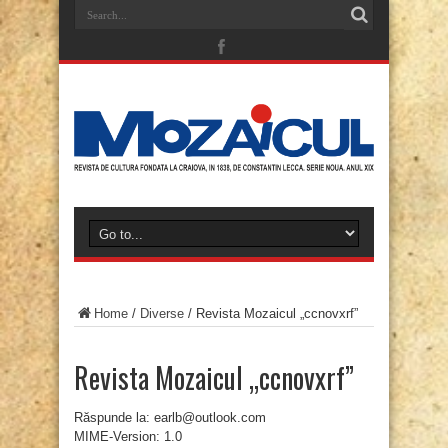
Home
/
Diverse
/
Revista Mozaicul „ccnovxrf”
Revista Mozaicul „ccnovxrf”
Răspunde la: earlb@outlook.com
MIME-Version: 1.0