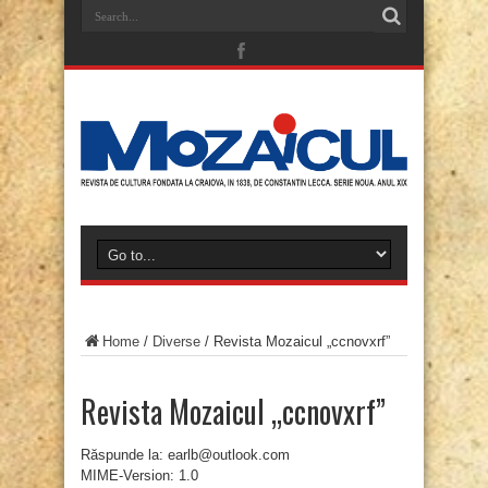
Home
/
Diverse
/
Revista Mozaicul „ccnovxrf”
Revista Mozaicul „ccnovxrf”
Răspunde la: earlb@outlook.com
MIME-Version: 1.0