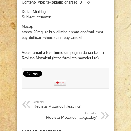
Content-Type: text/plain; charset=UTF-8
De la: MiaHag
Subiect: ccnovxrf
Mesaj:
atarax 25mg uk
buy elimite cream
anafranil cost
buy duflican
where can i buy amoxil
–
Acest email a fost trimis din pagina de contact a
Revista Mozaicul (https://revista-mozaicul.ro)
Anterior:
Revista Mozaicul „lezvjjfq”
Urmator:
Revista Mozaicul „axgczlay”