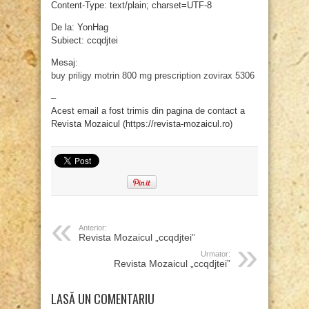
Content-Type: text/plain; charset=UTF-8
De la: YonHag
Subiect: ccqdjtei
Mesaj:
buy priligy
motrin 800 mg prescription
zovirax 5306
–
Acest email a fost trimis din pagina de contact a
Revista Mozaicul (https://revista-mozaicul.ro)
Anterior:
Revista Mozaicul „ccqdjtei”
Urmator:
Revista Mozaicul „ccqdjtei”
LASĂ UN COMENTARIU