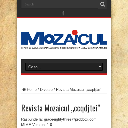
Home
/
Diverse
/
Revista Mozaicul „ccqdjtei”
Revista Mozaicul „ccqdjtei”
Răspunde la: graceeightythree@probbox.com
MIME-Version: 1.0