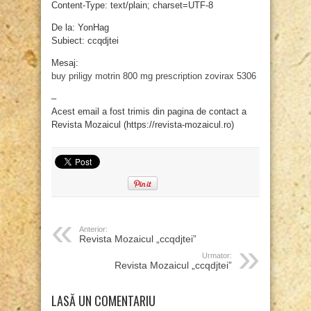
Content-Type: text/plain; charset=UTF-8
De la: YonHag
Subiect: ccqdjtei
Mesaj:
buy priligy
motrin 800 mg prescription
zovirax 5306
–
Acest email a fost trimis din pagina de contact a
Revista Mozaicul (https://revista-mozaicul.ro)
Anterior:
Revista Mozaicul „ccqdjtei”
Urmator:
Revista Mozaicul „ccqdjtei”
LASĂ UN COMENTARIU