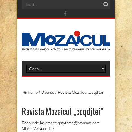
Home
/
Diverse
/
Revista Mozaicul „ccqdjtei”
Revista Mozaicul „ccqdjtei”
Răspunde la: graceeightythree@probbox.com
MIME-Version: 1.0