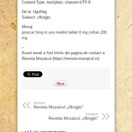
Content-Type: text/plain; charset=UTF-8
De la: UgoHag
Subiect: cfknjgtc
Mesaj:
proscar 5mg in usa
medrol tablet 8 mg
zofran 200
mg
–
Acest email a fost trimis din pagina de contact a
Revista Mozaicul (https://revista-mozaicul.ro)
Anterior:
Revista Mozaicul „cfknjgtc”
Urmator:
Revista Mozaicul „cfknjgtc”