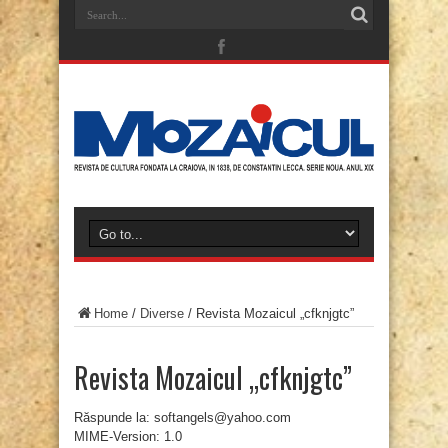
Home
/
Diverse
/
Revista Mozaicul „cfknjgtc”
Revista Mozaicul „cfknjgtc”
Răspunde la: softangels@yahoo.com
MIME-Version: 1.0