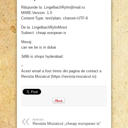
Răspunde la: LingelbachRylin@mail.ru
MIME-Version: 1.0
Content-Type: text/plain; charset=UTF-8
De la: LingelbachRylinMoist
Subiect: cheap european is
Mesaj:
can we be is in dubai
3d96 is shops hyderabad
–
Acest email a fost trimis din pagina de contact a
Revista Mozaicul (https://revista-mozaicul.ro)
Anterior:
Revista Mozaicul „cheap european is”