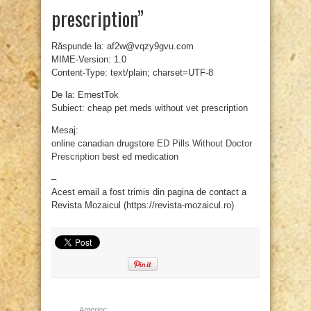
prescription”
Răspunde la: af2w@vqzy9gvu.com
MIME-Version: 1.0
Content-Type: text/plain; charset=UTF-8
De la: ErnestTok
Subiect: cheap pet meds without vet prescription
Mesaj:
online canadian drugstore
ED Pills Without Doctor
Prescription
best ed medication
–
Acest email a fost trimis din pagina de contact a
Revista Mozaicul (https://revista-mozaicul.ro)
Anterior: