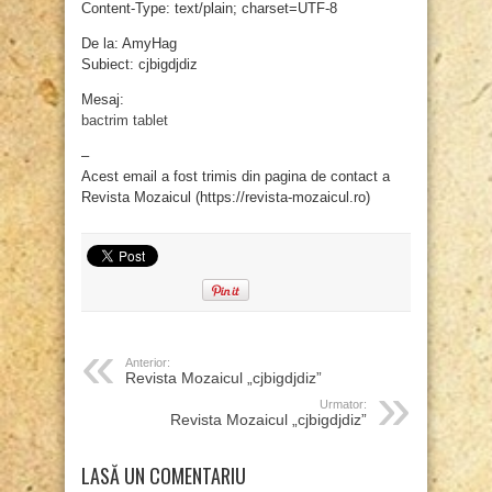
Content-Type: text/plain; charset=UTF-8
De la: AmyHag
Subiect: cjbigdjdiz
Mesaj:
bactrim tablet
–
Acest email a fost trimis din pagina de contact a
Revista Mozaicul (https://revista-mozaicul.ro)
Anterior:
Revista Mozaicul „cjbigdjdiz”
Urmator:
Revista Mozaicul „cjbigdjdiz”
LASĂ UN COMENTARIU