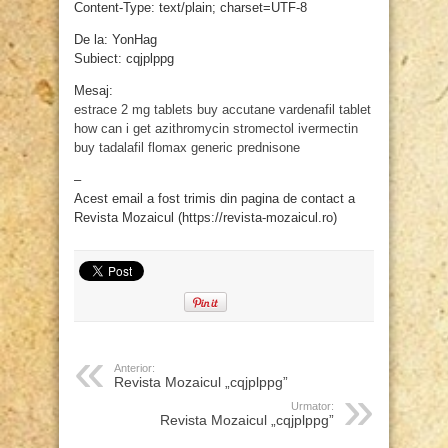
Content-Type: text/plain; charset=UTF-8
De la: YonHag
Subiect: cqjplppg
Mesaj:
estrace 2 mg tablets
buy accutane
vardenafil tablet
how can i get azithromycin
stromectol ivermectin
buy tadalafil
flomax generic
prednisone
–
Acest email a fost trimis din pagina de contact a
Revista Mozaicul (https://revista-mozaicul.ro)
Anterior:
Revista Mozaicul „cqjplppg”
Urmator:
Revista Mozaicul „cqjplppg”