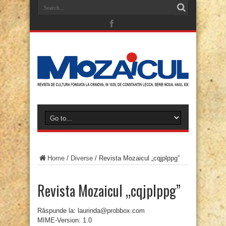
Home
/
Diverse
/
Revista Mozaicul „cqjplppg”
Revista Mozaicul „cqjplppg”
Răspunde la: laurinda@probbox.com
MIME-Version: 1.0