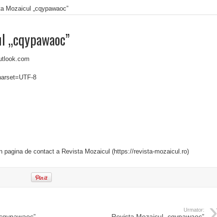
ta Mozaicul „cqypawaoc”
ul „cqypawaoc”
utlook.com
charset=UTF-8
in pagina de contact a Revista Mozaicul (https://revista-mozaicul.ro)
Urmator:
„cqypawaoc”
Revista Mozaicul „cqypawaoc”