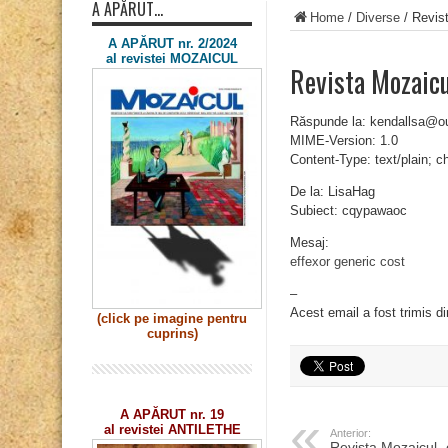
A APĂRUT…
Home
/
Diverse
/
Revis
A APĂRUT nr. 2/2024
al revistei MOZAICUL
Revista Mozaic
Răspunde la: kendallsa@o
MIME-Version: 1.0
Content-Type: text/plain; 
De la: LisaHag
Subiect: cqypawaoc
Mesaj:
effexor generic cost
–
Acest email a fost trimis d
(click pe imagine
pentru
cuprins)
A APĂRUT nr. 19
al revistei ANTILETHE
Anterior:
Revista Mozaicul 