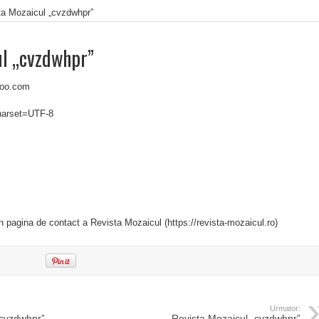
ta Mozaicul „cvzdwhpr”
ul „cvzdwhpr”
hoo.com
charset=UTF-8
in pagina de contact a Revista Mozaicul (https://revista-mozaicul.ro)
Urmator:
„cvzdwhpr”
Revista Mozaicul „cvzdwhpr”