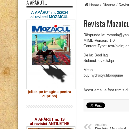
A APĂRUT…
Home
/
Diverse
/
Revis
A APĂRUT nr. 2/2024
al revistei MOZAICUL
Revista Mozaic
Răspunde la: rotonda@ya
MIME-Version: 1.0
Content-Type: text/plain; 
De la: BooHag
Subiect: cvzdwhpr
Mesaj:
buy hydroxychloroquine
–
Acest email a fost trimis d
(click pe imagine
pentru
cuprins)
A APĂRUT nr. 19
al revistei ANTILETHE
Anterior:
Revista Mozaicul 