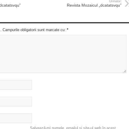
Urmator:
dcatatsvqu”
Revista Mozaicul „dcatatsvqu”
c. Campurile obligatorii sunt marcate cu:
*
Salvează-mi numele, emailul și site-ul web în acest