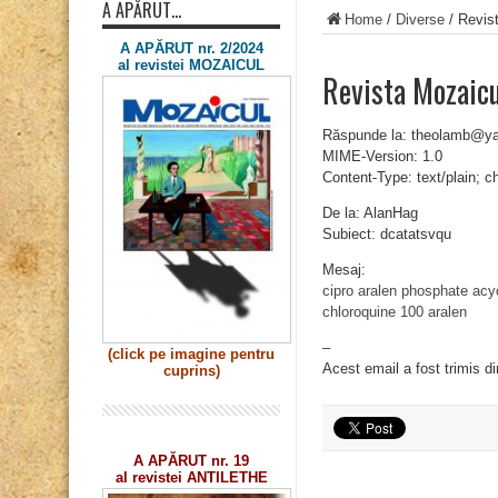
A APĂRUT…
Home
/
Diverse
/
Revis
A APĂRUT nr. 2/2024
al revistei MOZAICUL
Revista Mozaicu
Răspunde la: theolamb@y
MIME-Version: 1.0
Content-Type: text/plain; 
De la: AlanHag
Subiect: dcatatsvqu
Mesaj:
cipro
aralen phosphate
acy
chloroquine 100
aralen
–
(click pe imagine
pentru
Acest email a fost trimis d
cuprins)
A APĂRUT nr. 19
al revistei ANTILETHE