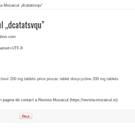
ta Mozaicul „dcatatsvqu”
l „dcatatsvqu”
ahoo.com
charset=UTF-8
clovir 200 mg tablets price
prozac tablet
doxycycline 200 mg tablets
in pagina de contact a Revista Mozaicul (https://revista-mozaicul.ro)