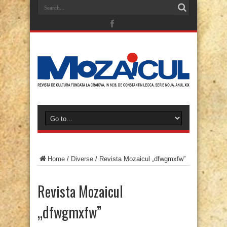
Home
/
Diverse
/
Revista Mozaicul „dfwgmxfw”
Revista Mozaicul
„dfwgmxfw”