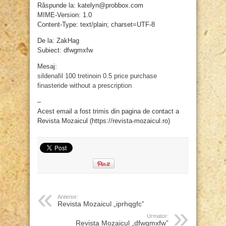
Răspunde la: katelyn@probbox.com
MIME-Version: 1.0
Content-Type: text/plain; charset=UTF-8
De la: ZakHag
Subiect: dfwgmxfw
Mesaj:
sildenafil 100
tretinoin 0.5 price
purchase
finasteride without a prescription
–
Acest email a fost trimis din pagina de contact a
Revista Mozaicul (https://revista-mozaicul.ro)
Anterior:
Revista Mozaicul „iprhqgfc”
Urmator:
Revista Mozaicul „dfwgmxfw”