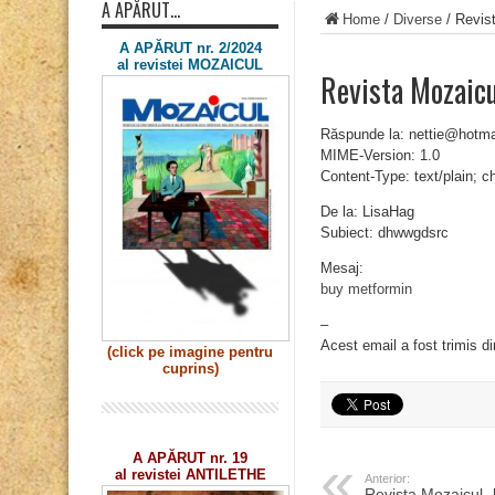
A APĂRUT…
Home
/
Diverse
/
Revis
A APĂRUT nr. 2/2024
al revistei MOZAICUL
Revista Mozaic
Răspunde la: nettie@hotm
MIME-Version: 1.0
Content-Type: text/plain; 
De la: LisaHag
Subiect: dhwwgdsrc
Mesaj:
buy metformin
–
Acest email a fost trimis d
(click pe imagine
pentru
cuprins)
A APĂRUT nr. 19
al revistei ANTILETHE
Anterior:
Revista Mozaicul „