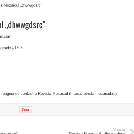
ta Mozaicul „dhwwgdsrc”
ul „dhwwgdsrc”
ail.com
charset=UTF-8
in pagina de contact a Revista Mozaicul (https://revista-mozaicul.ro)
Urmator:
liwpuaqn”
Revista Mozaicul „dhwwgdsrc”