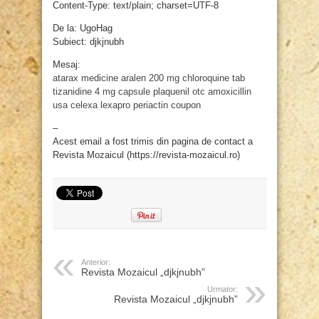
Content-Type: text/plain; charset=UTF-8
De la: UgoHag
Subiect: djkjnubh
Mesaj:
atarax medicine
aralen 200 mg
chloroquine tab
tizanidine 4 mg capsule
plaquenil otc
amoxicillin
usa
celexa lexapro
periactin coupon
–
Acest email a fost trimis din pagina de contact a
Revista Mozaicul (https://revista-mozaicul.ro)
Anterior:
Revista Mozaicul „djkjnubh”
Urmator:
Revista Mozaicul „djkjnubh”