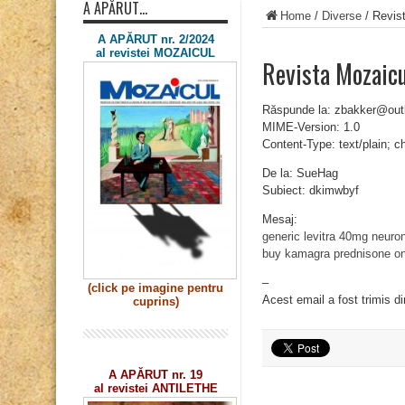
A APĂRUT…
Home
/
Diverse
/
Revis
A APĂRUT nr. 2/2024
al revistei MOZAICUL
Revista Mozaic
Răspunde la: zbakker@out
MIME-Version: 1.0
Content-Type: text/plain; 
De la: SueHag
Subiect: dkimwbyf
Mesaj:
generic levitra 40mg
neuron
buy kamagra
prednisone on
–
(click pe imagine
pentru
Acest email a fost trimis d
cuprins)
A APĂRUT nr. 19
al revistei ANTILETHE