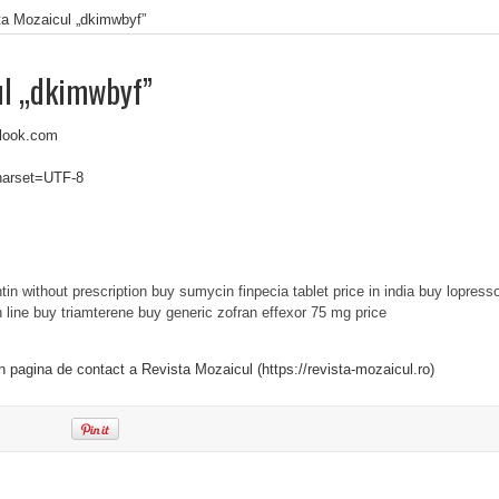
ta Mozaicul „dkimwbyf”
ul „dkimwbyf”
look.com
charset=UTF-8
tin without prescription
buy sumycin
finpecia tablet price in india
buy lopresso
 line
buy triamterene
buy generic zofran
effexor 75 mg price
in pagina de contact a Revista Mozaicul (https://revista-mozaicul.ro)