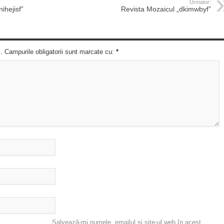
Urmator:
ihejisf”
Revista Mozaicul „dkimwbyf”
c. Campurile obligatorii sunt marcate cu:
*
Salvează-mi numele, emailul și site-ul web în acest