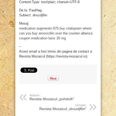
Content-Type: text/plain; charset=UTF-8
De la: PaulHag
Subiect: dnxzdjfbn
Mesaj:
medication augmentin 875
buy citalopram
where
can you buy amoxicillin over the counter
albenza
coupon
medication lasix 20 mg
–
Acest email a fost trimis din pagina de contact a
Revista Mozaicul (https://revista-mozaicul.ro)
Anterior:
Revista Mozaicul „pohdoifr”
Urmator:
Revista Mozaicul „dnxzdjfbn”