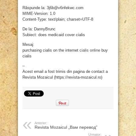
Răspunde la: 3j6b@v6nfekwc.com
MIME-Version: 1.0
Content-Type: text/plain; charset=UTF-8
De la: DannyBrunc
Subiect: does medicaid cover cialis
Mesaj:
purchasing cialis on the internet
cialis online
buy
cialis
–
Acest email a fost trimis din pagina de contact a
Revista Mozaicul (https://revista-mozaicul.ro)
Anterior:
Revista Mozaicul „Вам перевод”
Urmator: