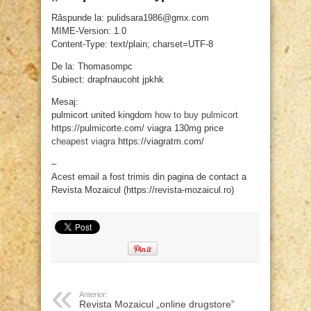
Răspunde la: pulidsara1986@gmx.com
MIME-Version: 1.0
Content-Type: text/plain; charset=UTF-8
De la: Thomasompc
Subiect: drapfnaucoht jpkhk
Mesaj:
pulmicort united kingdom
how to buy pulmicort
https://pulmicorte.com/ viagra 130mg price
cheapest viagra
https://viagratm.com/
–
Acest email a fost trimis din pagina de contact a
Revista Mozaicul (https://revista-mozaicul.ro)
Anterior:
Revista Mozaicul „online drugstore”