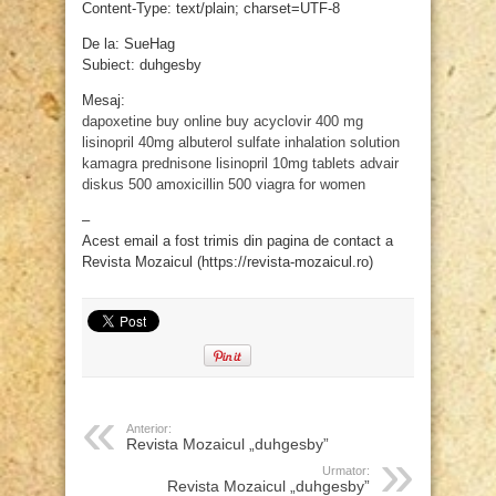
Content-Type: text/plain; charset=UTF-8
De la: SueHag
Subiect: duhgesby
Mesaj:
dapoxetine buy online
buy acyclovir 400 mg
lisinopril 40mg
albuterol sulfate inhalation solution
kamagra
prednisone
lisinopril 10mg tablets
advair
diskus 500
amoxicillin 500
viagra for women
–
Acest email a fost trimis din pagina de contact a
Revista Mozaicul (https://revista-mozaicul.ro)
Anterior:
Revista Mozaicul „duhgesby”
Urmator:
Revista Mozaicul „duhgesby”